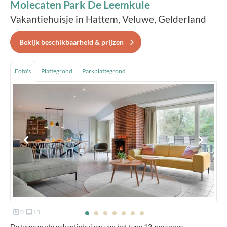
Molecaten Park De Leemkule
Vakantiehuisje in Hattem, Veluwe, Gelderland
Bekijk beschikbaarheid & prijzen
Foto's
Plattegrond
Parkplattegrond
0
13
De twee grote vakantiehuizen van het type 12-persoons