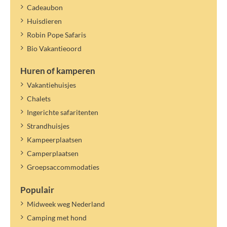
Cadeaubon
Belangrijke informatie:
Huisdieren
Wisselen van personen/namen binnen het opgegeven aantal is niet
Robin Pope Safaris
mogelijk.
Bio Vakantieoord
Als het maximum aantal personen in de accommodatie het
toelaat, kan je een logé opgeven. Logés betalen alleen
Huren of kamperen
toeristenbelasting.
Vakantiehuisjes
De toeristenbelasting geldt voor het benoemde jaartal. Een nieuw
tarief kan later worden vastgesteld en verrekend.
Chalets
Ingerichte safaritenten
Strandhuisjes
Kampeerplaatsen
Camperplaatsen
Groepsaccommodaties
Populair
Midweek weg Nederland
Camping met hond