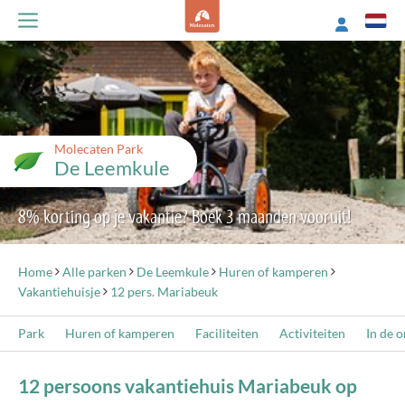
Molecaten Park
De Leemkule
8% korting op je vakantie? Boek 3 maanden vooruit!
Home
Alle parken
De Leemkule
Huren of kamperen
Vakantiehuisje
12 pers. Mariabeuk
Park
Huren of kamperen
Faciliteiten
Activiteiten
In de 
12 persoons vakantiehuis Mariabeuk op