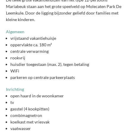
Mariabeuk staan aan het grote speelveld op Molecaten Park De
Leemkule. Door de ligging bijzonder geliefd door families met
kleine kinderen.
Algemeen
vrijstaand vakantiehuisje
oppervlakte ca. 180 m²
centrale verwarming
rookvrij
huisdier toegestaan (max. 2), tegen betaling
WiFi
parkeren op centrale parkeerplaats
Inrichting
open haard in de woonkamer
tv
gasstel (4 kookpitten)
combimagnetron
koelkast met vriesvak
vaatwasser