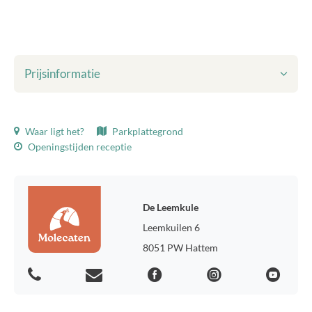
Prijsinformatie
Getoonde prijzen zijn inclusief:
Waar ligt het?
Parkplattegrond
Toeristenbelasting
Openingstijden receptie
Bedlinnen
Eindschoonmaak
WiFi
Milieuheffing
De Leemkule
Verbruik gas, water en elektra
Leemkuilen 6
Toeristenbelasting:
8051 PW Hattem
Toeristenbelasting 2026, p.p.p.n.: € 2,77
Voorkeursplaats:
Heb je voorkeur voor een bepaalde locatie op het park? Voor €