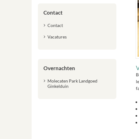
Contact
Contact
Vacatures
V
Overnachten
B
Molecaten Park Landgoed
l
Ginkelduin
f