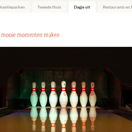
akantieparken
Tweede thuis
Dagje uit
Restaurants en f
 mooie momenten maken