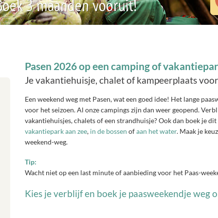
 Boek 3 maanden vooruit!
Pasen 2026 op een camping of vakantiepar
Je vakantiehuisje, chalet of kampeerplaats voo
Een weekend weg met Pasen, wat een goed idee! Het lange paasw
voor het seizoen. Al onze campings zijn dan weer geopend. Verbli
vakantiehuisjes, chalets of een strandhuisje? Ook dan boek je d
vakantiepark aan zee
,
in de bossen
of
aan het water
. Maak je keuz
weekend-weg.
Tip:
Wacht niet op een last minute of aanbieding voor het Paas-week
Kies je verblijf en boek je paasweekendje weg o