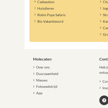
Cadeaubon
Cha
Huisdieren
Ing
Robin Pope Safaris
Str
Bio Vakantieoord
Ka
Ca
Gr
Molecaten
Cont
Over ons
Heb je
ontva
Duurzaamheid
Nieuws
Con
Fotowedstrijd
Ins
App