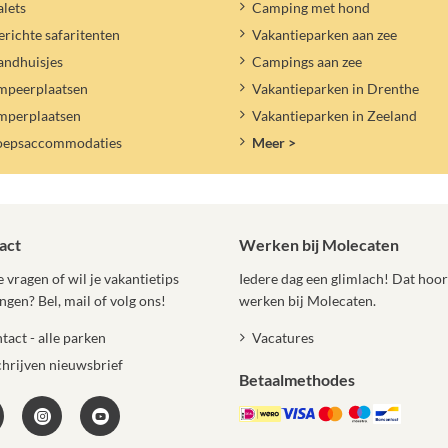
lets
Camping met hond
erichte safaritenten
Vakantieparken aan zee
andhuisjes
Campings aan zee
mpeerplaatsen
Vakantieparken in Drenthe
mperplaatsen
Vakantieparken in Zeeland
oepsaccommodaties
Meer >
act
Werken bij Molecaten
 vragen of wil je vakantietips
Iedere dag een glimlach! Dat hoort
ngen? Bel, mail of volg ons!
werken bij Molecaten.
tact - alle parken
Vacatures
chrijven nieuwsbrief
Betaalmethodes