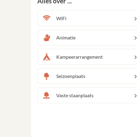
Alles over ...
WiFi
Animatie
Kampeerarrangement
Seizoenplaats
Vaste staanplaats