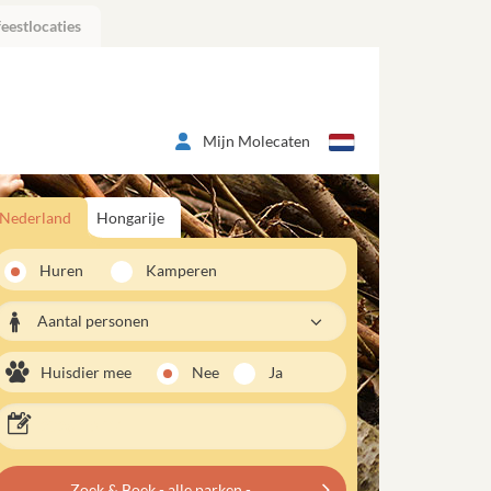
eestlocaties
Mijn Molecaten
Nederland
Hongarije
Huren
Kamperen
Aantal personen
Huisdier mee
Nee
Ja
Zoek & Boek - alle parken -