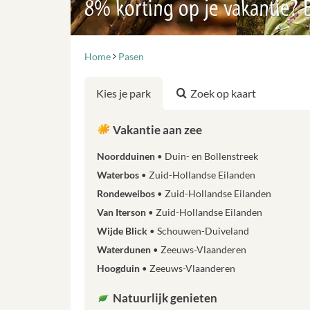
8% korting op je vakantie?
Home
Pasen
Kies je park
Zoek op kaart
Vakantie aan zee
Noordduinen
Duin- en Bollenstreek
Waterbos
Zuid-Hollandse Eilanden
Rondeweibos
Zuid-Hollandse Eilanden
Van Iterson
Zuid-Hollandse Eilanden
Wijde Blick
Schouwen-Duiveland
Waterdunen
Zeeuws-Vlaanderen
Hoogduin
Zeeuws-Vlaanderen
Natuurlijk genieten