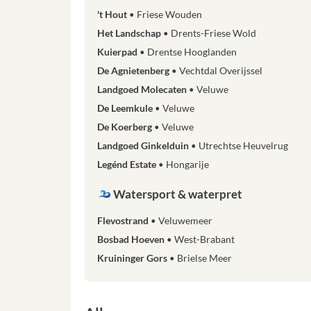
't Hout
Friese Wouden
Het Landschap
Drents-Friese Wold
Kuierpad
Drentse Hooglanden
De Agnietenberg
Vechtdal Overijssel
Landgoed Molecaten
Veluwe
De Leemkule
Veluwe
De Koerberg
Veluwe
Landgoed Ginkelduin
Utrechtse Heuvelrug
Legénd Estate
Hongarije
Watersport & waterpret
Flevostrand
Veluwemeer
Bosbad Hoeven
West-Brabant
Kruininger Gors
Brielse Meer