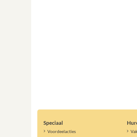
Speciaal
Hur
Voordeelacties
Vak