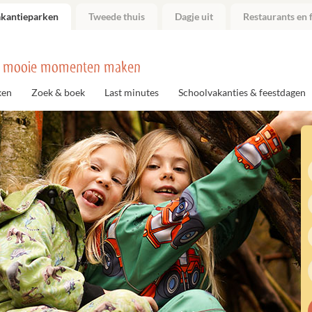
akantieparken
Tweede thuis
Dagje uit
Restaurants en f
 mooie momenten maken
ken
Zoek & boek
Last minutes
Schoolvakanties & feestdagen