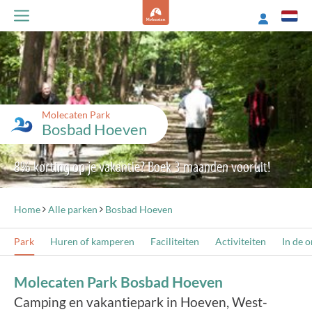
Molecaten Park
Bosbad Hoeven
8% korting op je vakantie? Boek 3 maanden vooruit!
Home
Alle parken
Bosbad Hoeven
Park
Huren of kamperen
Faciliteiten
Activiteiten
In de 
Molecaten Park Bosbad Hoeven
Camping en vakantiepark in Hoeven, West-