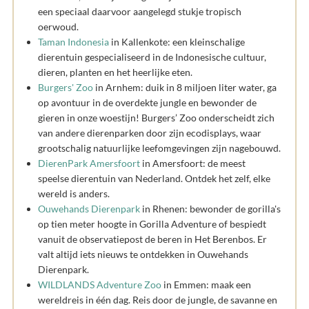
een speciaal daarvoor aangelegd stukje tropisch
oerwoud.
Taman Indonesia
in Kallenkote: een kleinschalige
dierentuin gespecialiseerd in de Indonesische cultuur,
dieren, planten en het heerlijke eten.
Burgers' Zoo
in Arnhem: duik in 8 miljoen liter water, ga
op avontuur in de overdekte jungle en bewonder de
gieren in onze woestijn! Burgers’ Zoo onderscheidt zich
van andere dierenparken door zijn ecodisplays, waar
grootschalig natuurlijke leefomgevingen zijn nagebouwd.
DierenPark Amersfoort
in Amersfoort: de meest
speelse dierentuin van Nederland. Ontdek het zelf, elke
wereld is anders.
Ouwehands Dierenpark
in Rhenen: bewonder de gorilla's
op tien meter hoogte in Gorilla Adventure of bespiedt
vanuit de observatiepost de beren in Het Berenbos. Er
valt altijd iets nieuws te ontdekken in Ouwehands
Dierenpark.
WILDLANDS Adventure Zoo
in Emmen: maak een
wereldreis in één dag. Reis door de jungle, de savanne en