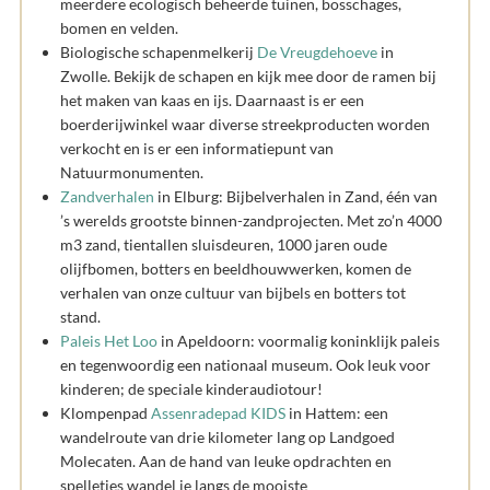
meerdere ecologisch beheerde tuinen, bosschages,
bomen en velden.
Biologische schapenmelkerij
De Vreugdehoeve
in
Zwolle. Bekijk de schapen en kijk mee door de ramen bij
het maken van kaas en ijs. Daarnaast is er een
boerderijwinkel waar diverse streekproducten worden
verkocht en is er een informatiepunt van
Natuurmonumenten.
Zandverhalen
in Elburg: Bijbelverhalen in Zand, één van
’s werelds grootste binnen-zandprojecten. Met zo’n 4000
m3 zand, tientallen sluisdeuren, 1000 jaren oude
olijfbomen, botters en beeldhouwwerken, komen de
verhalen van onze cultuur van bijbels en botters tot
stand.
Paleis Het Loo
in Apeldoorn: voormalig koninklijk paleis
en tegenwoordig een nationaal museum. Ook leuk voor
kinderen; de speciale kinderaudiotour!
Klompenpad
Assenradepad KIDS
in Hattem: een
wandelroute van drie kilometer lang op Landgoed
Molecaten. Aan de hand van leuke opdrachten en
spelletjes wandel je langs de mooiste