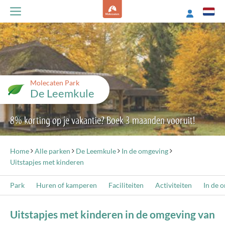
Molecaten Park
De Leemkule
8% korting op je vakantie? Boek 3 maanden vooruit!
Home
Alle parken
De Leemkule
In de omgeving
Uitstapjes met kinderen
Park
Huren of kamperen
Faciliteiten
Activiteiten
In de 
Uitstapjes met kinderen in de omgeving van