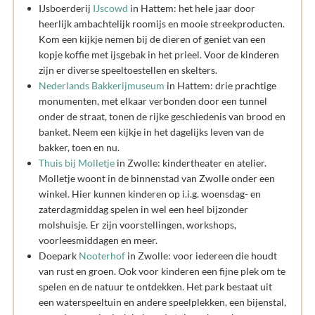
IJsboerderij
IJscowd
in Hattem: het hele jaar door
heerlijk ambachtelijk roomijs en mooie streekproducten.
Kom een kijkje nemen bij de dieren of geniet van een
kopje koffie met ijsgebak in het prieel. Voor de kinderen
zijn er diverse speeltoestellen en skelters.
Nederlands Bakkerijmuseum
in Hattem: drie prachtige
monumenten, met elkaar verbonden door een tunnel
onder de straat, tonen de rijke geschiedenis van brood en
banket. Neem een kijkje in het dagelijks leven van de
bakker, toen en nu.
Thuis bij Molletje
in Zwolle: kindertheater en atelier.
Molletje woont in de binnenstad van Zwolle onder een
winkel. Hier kunnen kinderen op i.i.g. woensdag- en
zaterdagmiddag spelen in wel een heel bijzonder
molshuisje. Er zijn voorstellingen, workshops,
voorleesmiddagen en meer.
Doepark
Nooterhof
in Zwolle: voor iedereen die houdt
van rust en groen. Ook voor kinderen een fijne plek om te
spelen en de natuur te ontdekken. Het park bestaat uit
een waterspeeltuin en andere speelplekken, een bijenstal,