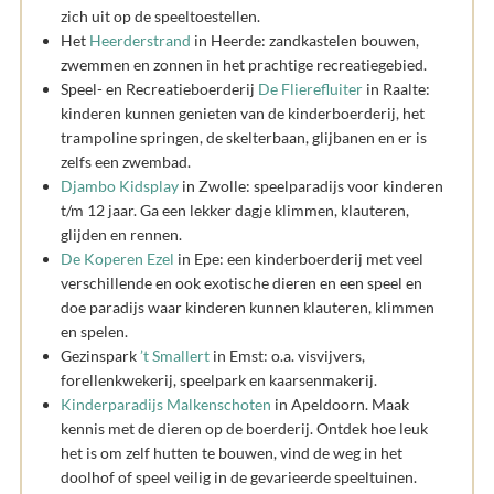
zich uit op de speeltoestellen.
Het
Heerderstrand
in Heerde: zandkastelen bouwen,
zwemmen en zonnen in het prachtige recreatiegebied.
Speel- en Recreatieboerderij
De Flierefluiter
in Raalte:
kinderen kunnen genieten van de kinderboerderij, het
trampoline springen, de skelterbaan, glijbanen en er is
zelfs een zwembad.
Djambo Kidsplay
in Zwolle: speelparadijs voor kinderen
t/m 12 jaar. Ga een lekker dagje klimmen, klauteren,
glijden en rennen.
De Koperen Ezel
in Epe: een kinderboerderij met veel
verschillende en ook exotische dieren en een speel en
doe paradijs waar kinderen kunnen klauteren, klimmen
en spelen.
Gezinspark
’t Smallert
in Emst: o.a. visvijvers,
forellenkwekerij, speelpark en kaarsenmakerij.
Kinderparadijs Malkenschoten
in Apeldoorn. Maak
kennis met de dieren op de boerderij. Ontdek hoe leuk
het is om zelf hutten te bouwen, vind de weg in het
doolhof of speel veilig in de gevarieerde speeltuinen.