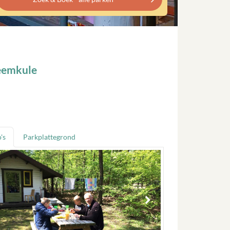
eemkule
's
Parkplattegrond