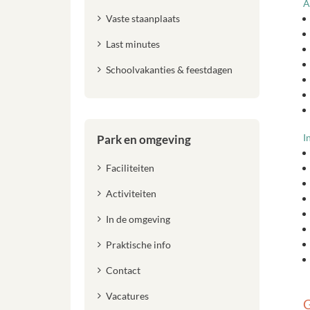
A
Vaste staanplaats
Last minutes
Schoolvakanties & feestdagen
I
Park en omgeving
Faciliteiten
Activiteiten
In de omgeving
Praktische info
Contact
Vacatures
G