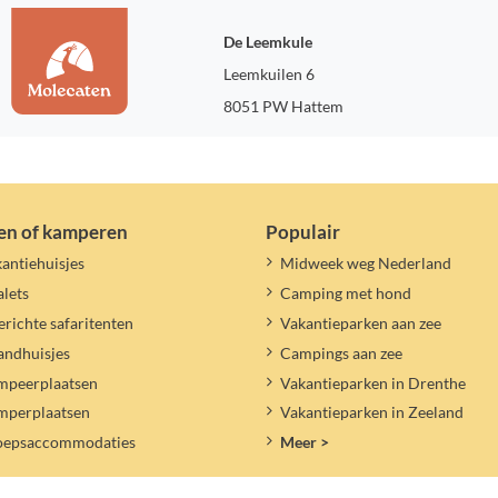
De Leemkule
Leemkuilen 6
8051 PW Hattem
en of kamperen
Populair
antiehuisjes
Midweek weg Nederland
lets
Camping met hond
erichte safaritenten
Vakantieparken aan zee
andhuisjes
Campings aan zee
mpeerplaatsen
Vakantieparken in Drenthe
mperplaatsen
Vakantieparken in Zeeland
oepsaccommodaties
Meer >