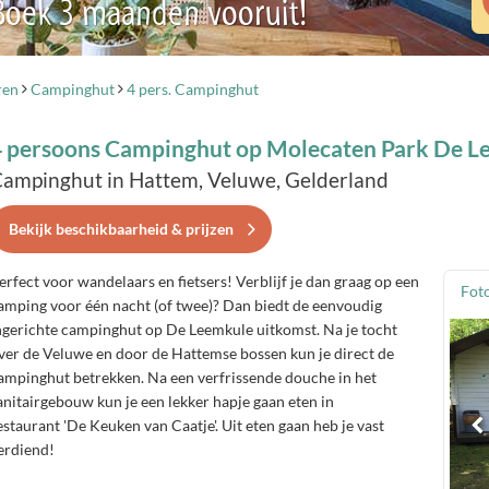
 Boek 3 maanden vooruit!
ren
Campinghut
4 pers. Campinghut
4 persoons Campinghut op Molecaten Park De L
ampinghut in Hattem, Veluwe, Gelderland
Bekijk beschikbaarheid & prijzen
erfect voor wandelaars en fietsers! Verblijf je dan graag op een
Foto
amping voor één nacht (of twee)? Dan biedt de eenvoudig
ngerichte campinghut op De Leemkule uitkomst. Na je tocht
ver de Veluwe en door de Hattemse bossen kun je direct de
ampinghut betrekken. Na een verfrissende douche in het
anitairgebouw kun je een lekker hapje gaan eten in
estaurant 'De Keuken van Caatje'. Uit eten gaan heb je vast
erdiend!