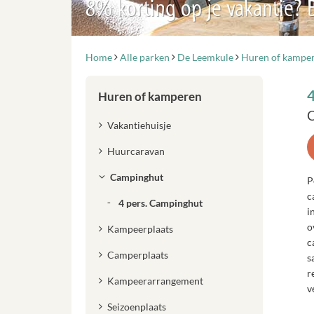
8% korting op je vakantie?
Home
Alle parken
De Leemkule
Huren of kampe
Huren of kamperen
C
Vakantiehuisje
Huurcaravan
Campinghut
P
c
4 pers. Campinghut
i
o
Kampeerplaats
c
Camperplaats
s
r
Kampeerarrangement
v
Seizoenplaats