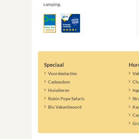
camping.
Speciaal
Hur
Voordeelacties
Vak
Cadeaubon
Cha
Huisdieren
Ing
Robin Pope Safaris
Str
Bio Vakantieoord
Ka
Ca
Gr