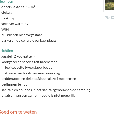
lgemeen
oppervlakte ca. 10 m²
elektra
rookvrij
0
geen verwarming
WiFi
huisdieren niet toegestaan
parkeren op centrale parkeerplaats
nrichting
gasstel (2 kookpitten)
kookgerei en servies zelf meenemen
in leefgedeelte twee stapelbedden
matrassen en hoofdkussens aanwezig
beddengoed en dekbed/slaapzak zelf meenemen
bedlinnen te huur
sanitair en douches in het sanitairgebouw op de camping
plaatsen van een campingbedje is niet mogelijk
oed om te weten