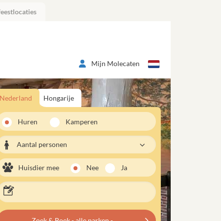
eestlocaties
Mijn Molecaten
Nederland
Hongarije
Huren
Kamperen
Aantal personen
Huisdier mee
Nee
Ja
Zoek & Boek - alle parken -