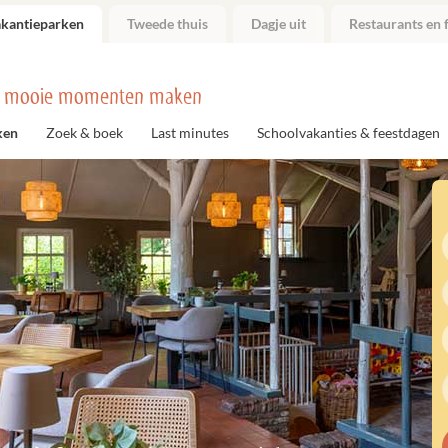
akantieparken
Tweede thuis
Dagje uit
Restaurants en f
 mooie momenten maken
ken
Zoek & boek
Last minutes
Schoolvakanties & feestdagen