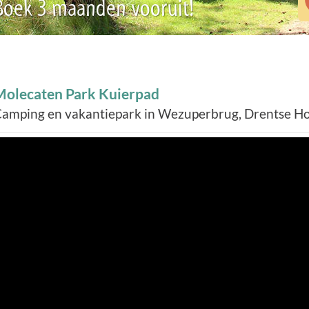
 Boek 3 maanden vooruit!
Molecaten Park Kuierpad
amping en vakantiepark in Wezuperbrug, Drentse H