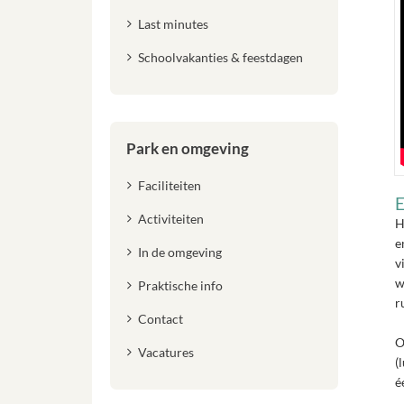
Last minutes
Schoolvakanties & feestdagen
Park en omgeving
Faciliteiten
E
Activiteiten
H
e
In de omgeving
v
w
Praktische info
r
Contact
O
Vacatures
(
é