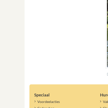
Speciaal
Hur
Voordeelacties
Vak