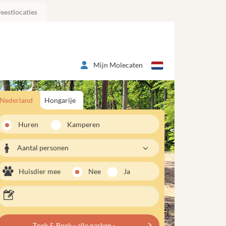
eestlocaties
Mijn Molecaten
Nederland
Hongarije
Huren
Kamperen
Aantal personen
Huisdier mee
Nee
Ja
Zoek & Boek - alle parken -