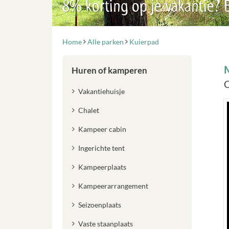
8% korting op je vakantie?
Home
Alle parken
Kuierpad
Huren of kamperen
C
Vakantiehuisje
Chalet
Kampeer cabin
Ingerichte tent
Kampeerplaats
Kampeerarrangement
Seizoenplaats
Vaste staanplaats