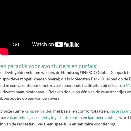
en paradijs voor avonturiers en durfals!
et Dwingelderveld ten westen, de Hondsrug UNESCO Global Geopark ten 
n sportieve mogelijkheden overal; dit is Molecaten Park Kuierpad op d
ind je een vakantiepark met zoveel spannende faciliteiten bij elkaar op
Mo
ildwaterbaan, skatebaan.... Relaxen doe je op één van de zandstrandjes vo
ubberbootje op één van de vijvers.
p onze ruime
kampeervelden
met basis- en comfortplaatsen,
vaste staan
luxe
vakantiehuisjes
,
chalets
,
ingerichte tenten
en
kampeer cabins
), word 
én van de recreatievijvers, een speeltuin en sanitaire voorziening.