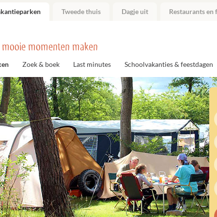
akantieparken
Tweede thuis
Dagje uit
Restaurants en f
 mooie momenten maken
ken
Zoek & boek
Last minutes
Schoolvakanties & feestdagen