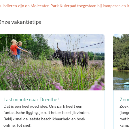
uisdieren zijn op Molecaten Park Kuierpad toegestaan bij kamperen en i
nze vakantietips
Last minute naar Drenthe!
Zom
Dat is een heel goed idee. Ons park heeft een
Zoek 
fantastische ligging, je zult het er heerlijk vinden.
(lang
Bekijk snel de laatste beschikbaarheid en boek
met b
online. Tot snel!
kamp