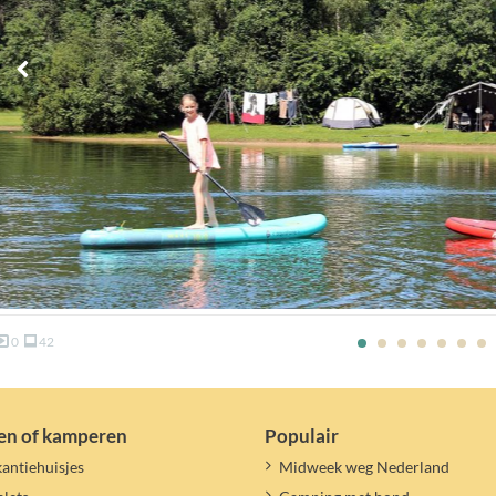
0
42
en of kamperen
Populair
antiehuisjes
Midweek weg Nederland