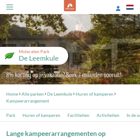
Molecaten Park
De Leemkule
8% korting op je vakantie? Boek 3 maanden vooruit!
Home
Alle parken
De Leemkule
Huren of kamperen
Kampeerarrangement
Park
Huren of kamperen
Faciliteiten
Activiteiten
In de 
Lange kampeerarrangementen op