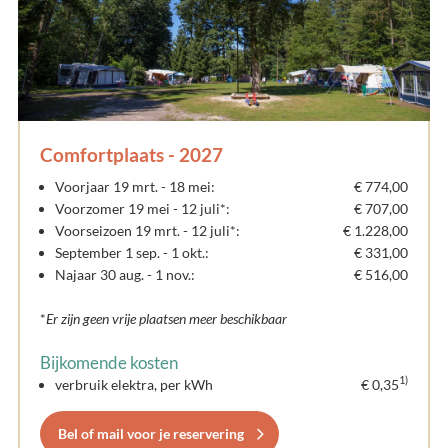
Comfortplaats - 2027
Voorjaar 19 mrt. - 18 mei:
€ 774,00
Voorzomer 19 mei - 12 juli*:
€ 707,00
Voorseizoen 19 mrt. - 12 juli*:
€ 1.228,00
September 1 sep. - 1 okt.:
€ 331,00
Najaar 30 aug. - 1 nov.:
€ 516,00
*
Er zijn geen vrije plaatsen meer beschikbaar
Bijkomende kosten
1)
verbruik elektra, per kWh
€ 0,35
Bel of mail voor je reservering