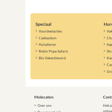
Speciaal
Hur
Voordeelacties
Vak
Cadeaubon
Cha
Huisdieren
Ing
Robin Pope Safaris
Str
Bio Vakantieoord
Ka
Ca
Gr
Molecaten
Cont
Over ons
Heb je
ontva