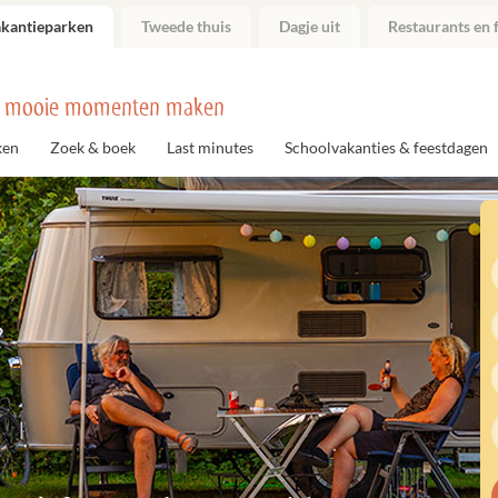
akantieparken
Tweede thuis
Dagje uit
Restaurants en f
 mooie momenten maken
ken
Zoek & boek
Last minutes
Schoolvakanties & feestdagen