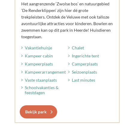
Het aangrenzende ‘Zwolse bos’ en natuurgebied
‘De Renderklippen’ zijn hier dé grote
trekpleisters. Ontdek de Veluwe met ook talloze
avontuurlijke attracties voor kinderen. Bowlen en
zwemmen kan op dit park in Heerde! Huisdieren
toegestaan.
Vakantiehuisje
Chalet
Kampeer cabin
Ingerichte tent
Kampeerplaats
Camperplaats
Kampeerarrangement
Seizoenplaats
Vaste staanplaats
Last minutes
Schoolvakanties &
feestdagen
Bekijk park