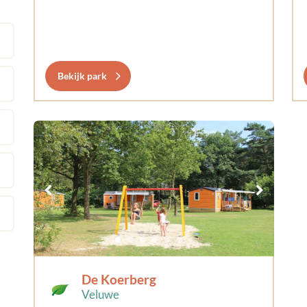
Bekijk park
De Koerberg
Veluwe