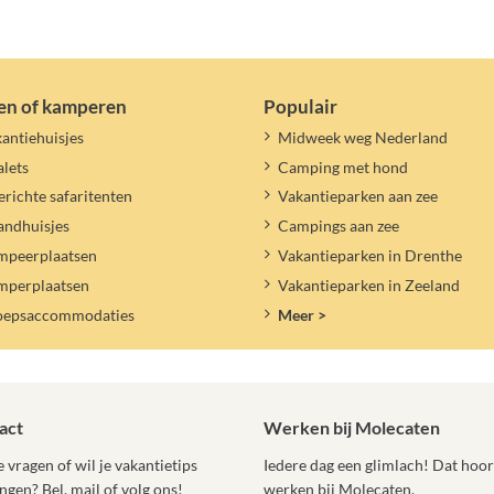
en of kamperen
Populair
antiehuisjes
Midweek weg Nederland
lets
Camping met hond
erichte safaritenten
Vakantieparken aan zee
andhuisjes
Campings aan zee
mpeerplaatsen
Vakantieparken in Drenthe
mperplaatsen
Vakantieparken in Zeeland
oepsaccommodaties
Meer >
act
Werken bij Molecaten
 vragen of wil je vakantietips
Iedere dag een glimlach! Dat hoort
ngen? Bel, mail of volg ons!
werken bij Molecaten.