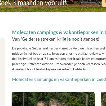
 Boek 3 maanden vooruit!
Molecaten campings & vakantieparken in 
Van 'Gelderse streken' krijg je nooit genoeg!
De provincie Gelderland herbergt met de Veluwe misschien wel d
midden in het bos en zo sta je op een enorme stuifzandvlakte. M
de IJsselvallei en haar 7 Hanzesteden met fraaie kades en monu
prachtige uitzichten over de uiterwaarden je doen verrassen. Voor
Apenheul hoort beslist bij een vakantie in Gelderland.
Molecaten campings en vakantieparken in Gel