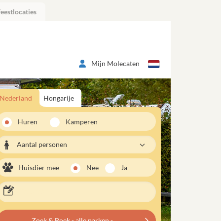
eestlocaties
Mijn Molecaten
Nederland
Hongarije
Huren
Kamperen
Aantal personen
Huisdier mee
Nee
Ja
Zoek & Boek - alle parken -