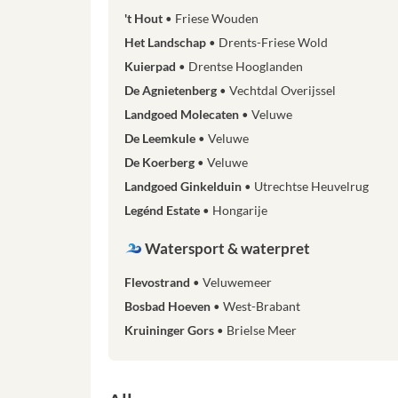
't Hout
Friese Wouden
Het Landschap
Drents-Friese Wold
Kuierpad
Drentse Hooglanden
De Agnietenberg
Vechtdal Overijssel
Landgoed Molecaten
Veluwe
De Leemkule
Veluwe
De Koerberg
Veluwe
Landgoed Ginkelduin
Utrechtse Heuvelrug
Legénd Estate
Hongarije
Watersport & waterpret
Flevostrand
Veluwemeer
Bosbad Hoeven
West-Brabant
Kruininger Gors
Brielse Meer