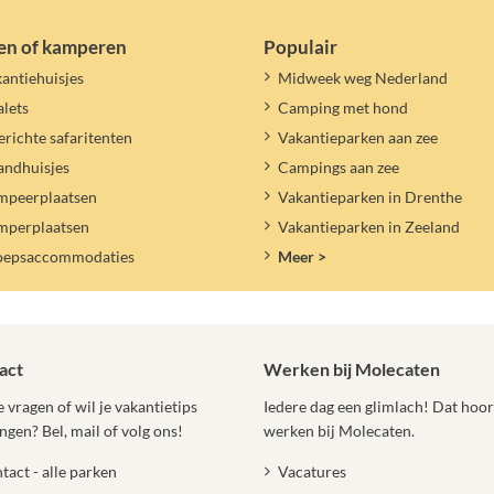
en of kamperen
Populair
antiehuisjes
Midweek weg Nederland
lets
Camping met hond
erichte safaritenten
Vakantieparken aan zee
andhuisjes
Campings aan zee
mpeerplaatsen
Vakantieparken in Drenthe
mperplaatsen
Vakantieparken in Zeeland
oepsaccommodaties
Meer >
act
Werken bij Molecaten
 vragen of wil je vakantietips
Iedere dag een glimlach! Dat hoort
ngen? Bel, mail of volg ons!
werken bij Molecaten.
tact - alle parken
Vacatures