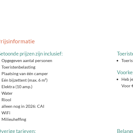
rijsinformatie
etoonde prijzen zijn inclusief:
Toerist
Opgegeven aantal personen
Toeris
Toeristenbelasting
Voorkeu
Plaatsing van één camper
Heb je
Eén bijzettent (max. 6 m²)
Voor €
Elektra (10 amp.)
Water
Riool
alleen nog in 2026: CAI
WiFi
Milieuheffing
verige tarieven:
Belangr