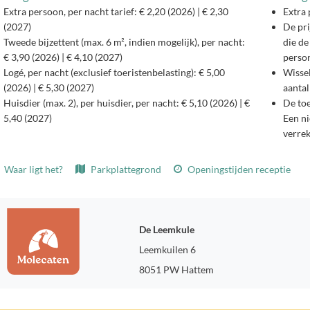
Extra persoon, per nacht tarief: € 2,20 (2026) | € 2,30
Extra 
(2027)
De pri
Tweede bijzettent (max. 6 m², indien mogelijk), per nacht:
die de
€ 3,90 (2026) | € 4,10 (2027)
person
Logé, per nacht (exclusief toeristenbelasting): € 5,00
Wisse
(2026) | € 5,30 (2027)
aantal
Huisdier (max. 2), per huisdier, per nacht: € 5,10 (2026) | €
De toe
5,40 (2027)
Een ni
verre
Waar ligt het?
Parkplattegrond
Openingstijden receptie
De Leemkule
Leemkuilen 6
8051 PW Hattem