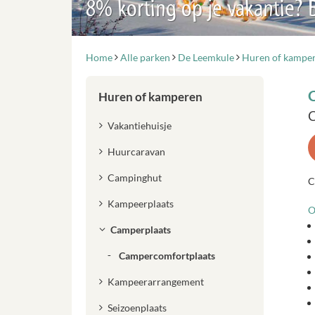
8% korting op je vakantie?
Home
Alle parken
De Leemkule
Huren of kampe
Huren of kamperen
C
Vakantiehuisje
Huurcaravan
Campinghut
C
Kampeerplaats
O
Camperplaats
Campercomfortplaats
Kampeerarrangement
Seizoenplaats