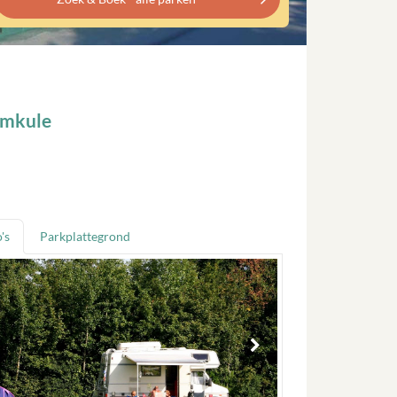
emkule
's
Parkplattegrond