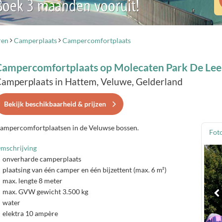
 Boek 3 maanden vooruit!
ren
Camperplaats
Campercomfortplaats
Campercomfortplaats op Molecaten Park De Le
amperplaats in Hattem, Veluwe, Gelderland
Bekijk beschikbaarheid & prijzen
ampercomfortplaatsen in de Veluwse bossen.
Foto
mschrijving
onverharde camperplaats
plaatsing van één camper en één bijzettent (max. 6 m²)
max. lengte 8 meter
max. GVW gewicht 3.500 kg
water
elektra 10 ampère