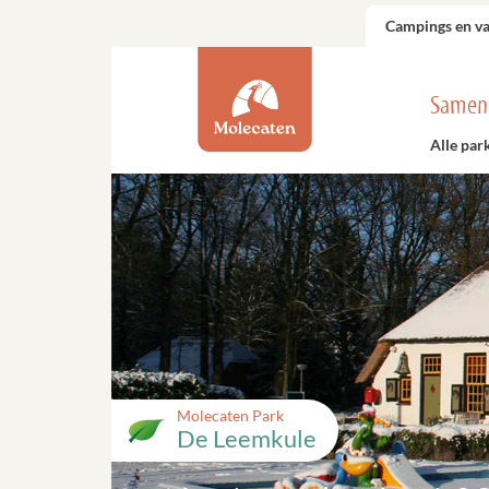
Campings en v
Samen
Alle par
Molecaten Park
De Leemkule