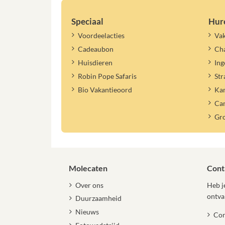
Speciaal
Hur
Voordeelacties
Vak
Cadeaubon
Cha
Huisdieren
Ing
Robin Pope Safaris
Str
Bio Vakantieoord
Ka
Ca
Gr
Molecaten
Cont
Over ons
Heb je
ontva
Duurzaamheid
Nieuws
Con