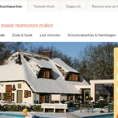
akantieparken
Tweede thuis
Dagje uit
Restaurants en f
 mooie momenten maken
ken
Zoek & boek
Last minutes
Schoolvakanties & feestdagen