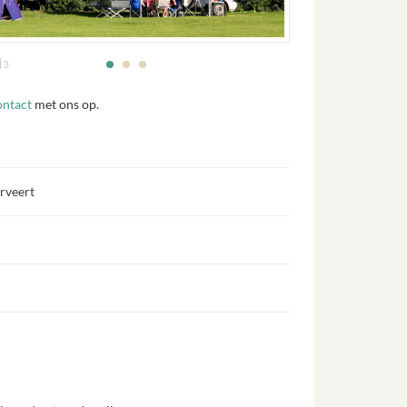
3
ontact
met ons op.
erveert