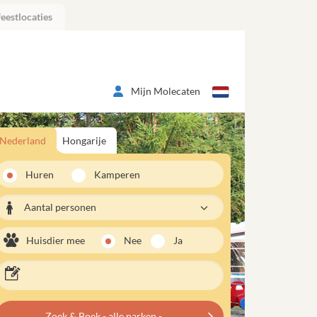
eestlocaties
Mijn Molecaten
Nederland
Hongarije
Huren
Kamperen
Aantal personen
Huisdier mee
Nee
Ja
Zoek & Boek - alle parken -