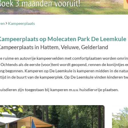
 Boek 3 maanden vooruit!
ren
Kampeerplaats
Kampeerplaats op Molecaten Park De Leemkule
ampeerplaats in Hattem, Veluwe, Gelderland
e ruime en autovrije kampeervelden met comfortplaatsen worden omrin
s Ochtends als de eerste (voor)tent wordt geopend, rennen de konijntjes e
ang begonnen. Kamperen op De Leemkule is kamperen midden in de natuur
ltijd in de buurt van de kampeerplek. Op De Leemkule vinden kinderen tw
uisdieren zijn toegestaan bij kamperen m.u.v. huisdiervrije plaatsen.