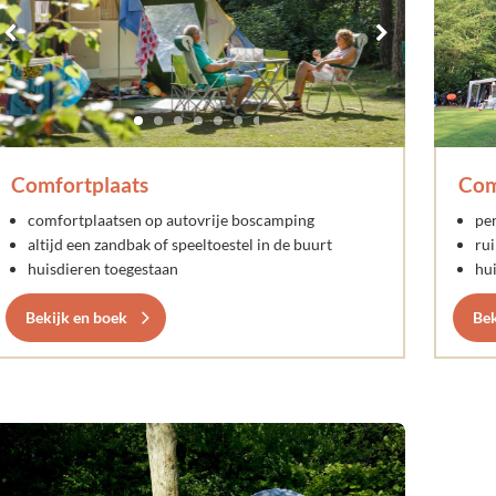
Comfortplaats
Com
comfortplaatsen op autovrije boscamping
pe
altijd een zandbak of speeltoestel in de buurt
ru
huisdieren toegestaan
hu
Bekijk en boek
Bek