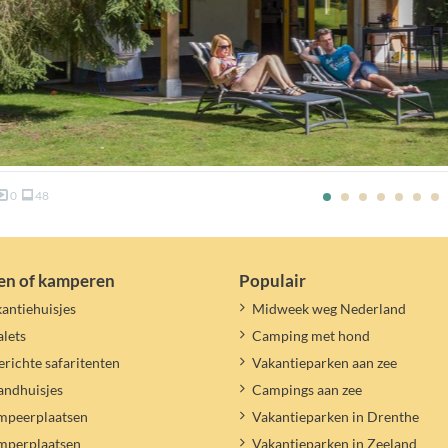
0
48
en of kamperen
Populair
antiehuisjes
Midweek weg Nederland
lets
Camping met hond
erichte safaritenten
Vakantieparken aan zee
andhuisjes
Campings aan zee
mpeerplaatsen
Vakantieparken in Drenthe
mperplaatsen
Vakantieparken in Zeeland