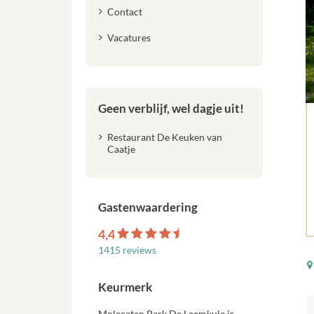
Contact
Vacatures
Geen verblijf, wel dagje uit!
Restaurant De Keuken van
Caatje
Gastenwaardering
4,4
1415 reviews
Keurmerk
Molecaten Park De Leemkule is