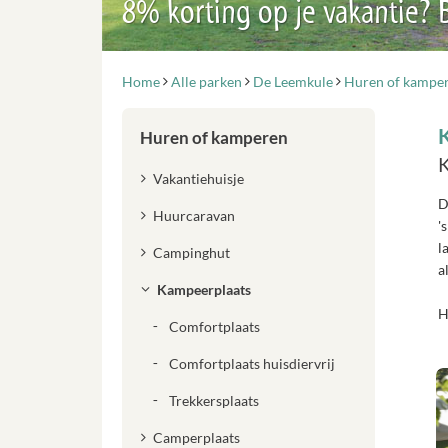
8% korting op je vakantie?
Home
Alle parken
De Leemkule
Huren of kampe
Huren of kamperen
K
Vakantiehuisje
D
Huurcaravan
'
l
Campinghut
a
Kampeerplaats
H
Comfortplaats
Comfortplaats huisdiervrij
Trekkersplaats
Camperplaats