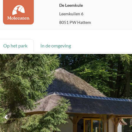
De Leemkule
Leemkuilen 6
8051 PW Hattem
Op het park
In de omgeving