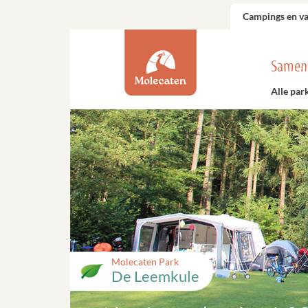
Campings en v
Samen
Alle par
Molecaten Park
De Leemkule