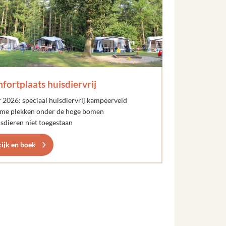
fortplaats huisdiervrij
r 2026: speciaal huisdiervrij kampeerveld
ime plekken onder de hoge bomen
isdieren niet toegestaan
ijk en boek