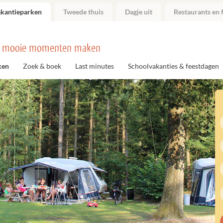
akantieparken
Tweede thuis
Dagje uit
Restaurants en f
 mooie momenten maken
ken
Zoek & boek
Last minutes
Schoolvakanties & feestdagen