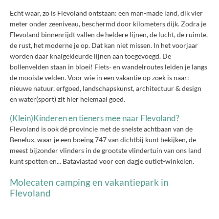
Echt waar, zo is Flevoland ontstaan: een man-made land, dik vier
meter onder zeeniveau, beschermd door kilometers dijk. Zodra je
Flevoland binnenrijdt vallen de heldere lijnen, de lucht, de ruimte,
de rust, het moderne je op. Dat kan niet missen. In het voorjaar
worden daar knalgekleurde lijnen aan toegevoegd. De
bollenvelden staan in bloei! Fiets- en wandelroutes leiden je langs
de mooiste velden. Voor wie in een vakantie op zoek is naar:
nieuwe natuur, erfgoed, landschapskunst, architectuur & design
en water(sport) zit hier helemaal goed.
(Klein)Kinderen en tieners mee naar Flevoland?
Flevoland is ook dé provincie met de snelste achtbaan van de
Benelux, waar je een boeing 747 van dichtbij kunt bekijken, de
meest bijzonder vlinders in de grootste vlindertuin van ons land
kunt spotten en... Bataviastad voor een dagje outlet-winkelen.
Molecaten camping en vakantiepark in
Flevoland