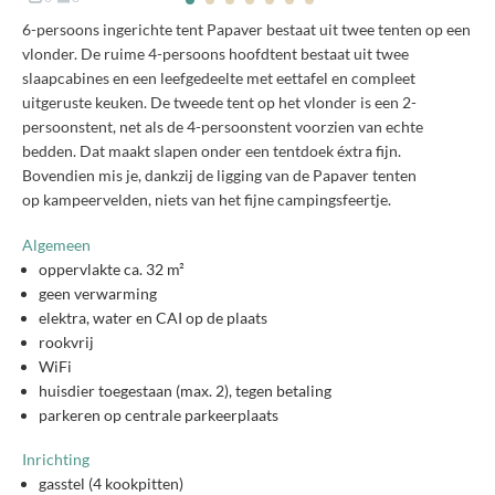
6-persoons ingerichte tent Papaver bestaat uit twee tenten op een
vlonder. De ruime 4-persoons hoofdtent bestaat uit twee
slaapcabines en een leefgedeelte met eettafel en compleet
uitgeruste keuken. De tweede tent op het vlonder is een 2-
persoonstent, net als de 4-persoonstent voorzien van echte
bedden. Dat maakt slapen onder een tentdoek éxtra fijn.
Bovendien mis je, dankzij de ligging van de Papaver tenten
op kampeervelden, niets van het fijne campingsfeertje.
Algemeen
oppervlakte ca. 32 m²
geen verwarming
elektra, water en CAI op de plaats
rookvrij
WiFi
huisdier toegestaan (max. 2), tegen betaling
parkeren op centrale parkeerplaats
Inrichting
gasstel (4 kookpitten)