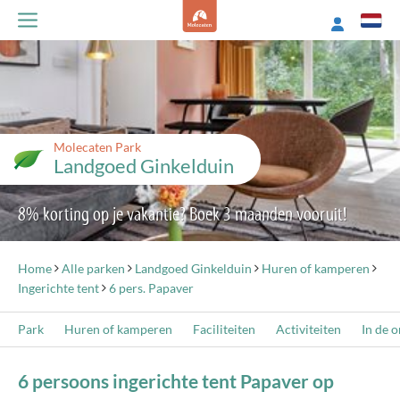
Molecaten Park
Landgoed Ginkelduin
8% korting op je vakantie? Boek 3 maanden vooruit!
Home
Alle parken
Landgoed Ginkelduin
Huren of kamperen
Ingerichte tent
6 pers. Papaver
Park
Huren of kamperen
Faciliteiten
Activiteiten
In de 
6 persoons ingerichte tent Papaver op