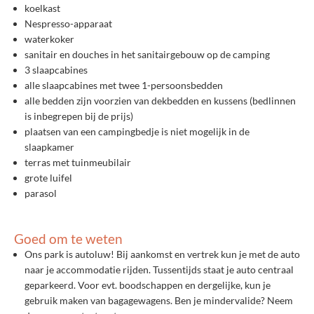
koelkast
Nespresso-apparaat
waterkoker
sanitair en douches in het sanitairgebouw op de camping
3 slaapcabines
alle slaapcabines met twee 1-persoonsbedden
alle bedden zijn voorzien van dekbedden en kussens (bedlinnen
is inbegrepen bij de prijs)
plaatsen van een campingbedje is niet mogelijk in de
slaapkamer
terras met tuinmeubilair
grote luifel
parasol
Goed om te weten
Ons park is autoluw! Bij aankomst en vertrek kun je met de auto
naar je accommodatie rijden. Tussentijds staat je auto centraal
geparkeerd. Voor evt. boodschappen en dergelijke, kun je
gebruik maken van bagagewagens. Ben je mindervalide? Neem