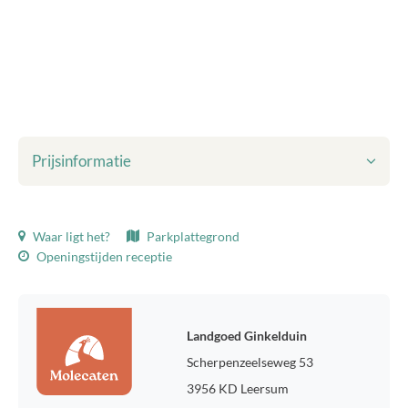
Prijsinformatie
Getoonde prijzen zijn inclusief:
Waar ligt het?
Parkplattegrond
Toeristenbelasting
Openingstijden receptie
Bedlinnen
Eindschoonmaak
WiFi
Milieuheffing
Landgoed Ginkelduin
Verbruik gas, water en elektra
Scherpenzeelseweg 53
Toeristenbelasting:
3956 KD Leersum