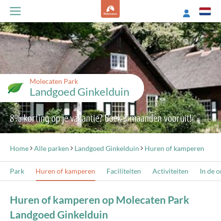
Molecaten Park
Landgoed Ginkelduin
8% korting op je vakantie? Boek 3 maanden vooruit!
Home
Alle parken
Landgoed Ginkelduin
Huren of kamperen
Park
Huren of kamperen
Faciliteiten
Activiteiten
In de 
Huren of kamperen op Molecaten Park
Landgoed Ginkelduin