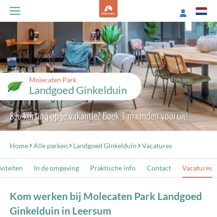
Molecaten Park
Landgoed Ginkelduin
8% korting op je vakantie? Boek 3 maanden vooruit!
Home
Alle parken
Landgoed Ginkelduin
Vacatures
viteiten
In de omgeving
Praktische info
Contact
Vacatures
Kom werken bij Molecaten Park Landgoed
Ginkelduin in Leersum