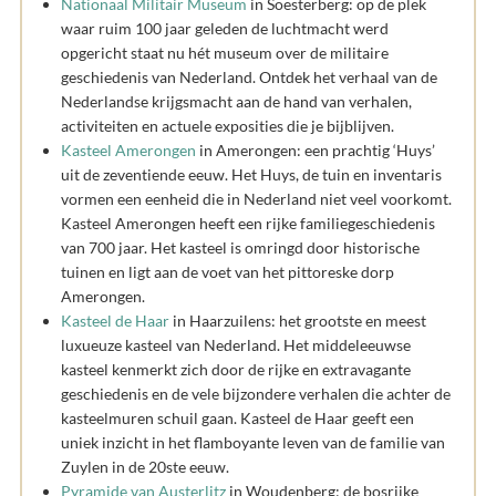
Nationaal Militair Museum
in Soesterberg: op de plek
waar ruim 100 jaar geleden de luchtmacht werd
opgericht staat nu hét museum over de militaire
geschiedenis van Nederland. Ontdek het verhaal van de
Nederlandse krijgsmacht aan de hand van verhalen,
activiteiten en actuele exposities die je bijblijven.
Kasteel Amerongen
in Amerongen: een prachtig ‘Huys’
uit de zeventiende eeuw. Het Huys, de tuin en inventaris
vormen een eenheid die in Nederland niet veel voorkomt.
Kasteel Amerongen heeft een rijke familiegeschiedenis
van 700 jaar. Het kasteel is omringd door historische
tuinen en ligt aan de voet van het pittoreske dorp
Amerongen.
Kasteel de Haar
in Haarzuilens: het grootste en meest
luxueuze kasteel van Nederland. Het middeleeuwse
kasteel kenmerkt zich door de rijke en extravagante
geschiedenis en de vele bijzondere verhalen die achter de
kasteelmuren schuil gaan. Kasteel de Haar geeft een
uniek inzicht in het flamboyante leven van de familie van
Zuylen in de 20ste eeuw.
Pyramide van Austerlitz
in Woudenberg: de bosrijke