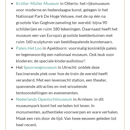
Kröller-Müller Museum
in Otterlo: het rijksmuseum
voor moderne en hedendaagse kunst, gelegen in het
Nationaal Park De Hoge Veluwe, met de op één na
grootste Van Goghverzameling ter wereld: bijna 90
schilderijen en ruim 180 tekeningen. Daarnaast heeft het
museum een van Europa's grootste beeldentuinen met
ruim 160 sculpturen van beeldbepalende kunstenaars.
Paleis Het Loo
in Apeldoorn: voormalig koninklijk paleis
en tegenwoordig een nationaal museum. Ook leuk voor
kinderen; de speciale kinderaudiotour!
Het
Spoorwegmuseum
in Utrecht: ontdek deze
fascinerende plek over hoe de trein de wereld heeft
veranderd. Met een levensecht station, een theater,
spannende attracties en met wisselende
tentoonstellingen en evenementen.
Nederlands Openluchtmuseum
in Arnhem: in dit
museumpark komt het verleden tot leven. In
monumenten, authentieke voorwerpen en ware verhalen.
Maak een reis door de tijd. Van twee eeuwen geleden tot
heel recent.