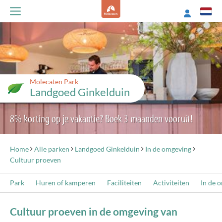
Molecaten Park
Landgoed Ginkelduin
8% korting op je vakantie? Boek 3 maanden vooruit!
Home
Alle parken
Landgoed Ginkelduin
In de omgeving
Cultuur proeven
Park
Huren of kamperen
Faciliteiten
Activiteiten
In de 
Cultuur proeven in de omgeving van