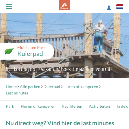
Molecaten Park
Kuierpad
8% korting op je vakantie? Boek 3 maanden vooruit!
Home
Alle parken
Kuierpad
Huren of kamperen
Last minutes
Park
Huren of kamperen
Faciliteiten
Activiteiten
In de 
Nu direct weg? Vind hier de last minutes