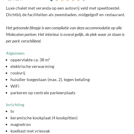
Luxe chalet met veranda op een autovrij veld met speeltoestel.
Dichtbij de faciliteiten als zwembaden, midgetgolf en restaurant.
Het getoonde filmpje is een compilatie van deze accommodatie op alle
Molecaten parken. Het interieur is overal gelijk, de plek waar ze staan is
per park verschillend.
Algemeen
oppervlakte ca. 38 m²
elektrische verwarming
rookvrij
huisdier toegestaan (max. 2), tegen betaling
WiFi
parkeren op centrale parkeerplaats
Inrichting
tv
keramische kookplaat (4 kookpitten)
magnetron
koelkast met vriesvak