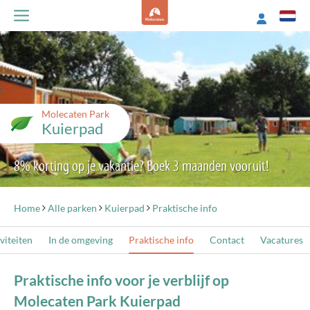
Molecaten Park
Kuierpad
8% korting op je vakantie? Boek 3 maanden vooruit!
Home
Alle parken
Kuierpad
Praktische info
viteiten
In de omgeving
Praktische info
Contact
Vacatures
Praktische info voor je verblijf op
Molecaten Park Kuierpad