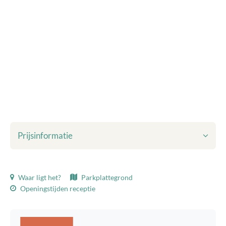
Prijsinformatie
Getoonde prijzen zijn inclusief:
Waar ligt het?
Parkplattegrond
Toeristenbelasting
Openingstijden receptie
Bedlinnen
Eindschoonmaak
WiFi