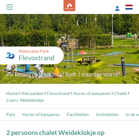
Molecaten Park
Flevostrand
8% korting op je vakantie? Boek 3 maanden vooruit!
Home
Alle parken
Flevostrand
Huren of kamperen
Chalet
2 pers. Weideklokje
Park
Huren of kamperen
Faciliteiten
Activiteiten
In de 
2 persoons chalet Weideklokje op