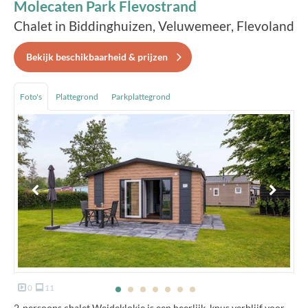
Molecaten Park Flevostrand
Chalet in Biddinghuizen, Veluwemeer, Flevoland
Bekijk beschikbaarheid & prijzen
Foto's
Plattegrond
Parkplattegrond
0
11
2-persoons chalet Weideklokje is een heerlijk, knus verblijf voor