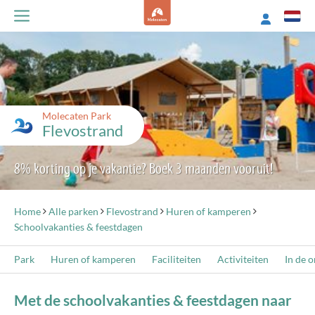
Molecaten Park
Flevostrand
8% korting op je vakantie? Boek 3 maanden vooruit!
Home
Alle parken
Flevostrand
Huren of kamperen
Schoolvakanties & feestdagen
Park
Huren of kamperen
Faciliteiten
Activiteiten
In de 
Met de schoolvakanties & feestdagen naar