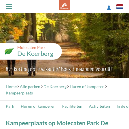
Molecaten Park
De Koerberg
8% korting op je vakantie? Boek 3 maanden vooruit!
Home
Alle parken
De Koerberg
Huren of kamperen
Kampeerplaats
Park
Huren of kamperen
Faciliteiten
Activiteiten
In de 
Kampeerplaats op Molecaten Park De