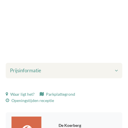
Prijsinformatie
Getoonde prijzen zijn inclusief:
Waar ligt het?
Parkplattegrond
Toeristenbelasting
Openingstijden receptie
Bedlinnen
Eindschoonmaak
WiFi
Milieuheffing
De Koerberg