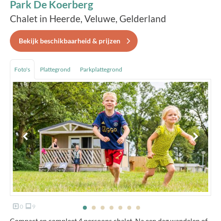
Park De Koerberg
Chalet in Heerde, Veluwe, Gelderland
Bekijk beschikbaarheid & prijzen
Foto's
Plattegrond
Parkplattegrond
0
9
Compact en compleet 4 persoons chalet. Na een dag wandelen of