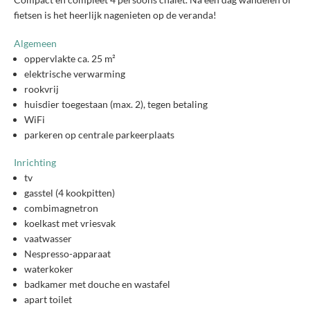
fietsen is het heerlijk nagenieten op de veranda!
Algemeen
oppervlakte ca. 25 m²
elektrische verwarming
rookvrij
huisdier toegestaan (max. 2), tegen betaling
WiFi
parkeren op centrale parkeerplaats
Inrichting
tv
gasstel (4 kookpitten)
combimagnetron
koelkast met vriesvak
vaatwasser
Nespresso-apparaat
waterkoker
badkamer met douche en wastafel
apart toilet