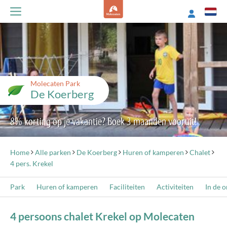
Molecaten Park
De Koerberg
8% korting op je vakantie? Boek 3 maanden vooruit!
Home
Alle parken
De Koerberg
Huren of kamperen
Chalet
4 pers. Krekel
Park
Huren of kamperen
Faciliteiten
Activiteiten
In de 
4 persoons chalet Krekel op Molecaten