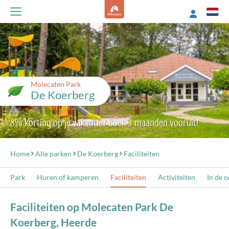
Molecaten Park
De Koerberg
8% korting op je vakantie? Boek 3 maanden vooruit!
Home
Alle parken
De Koerberg
Faciliteiten
Park
Huren of kamperen
Faciliteiten
Activiteiten
In de 
Faciliteiten op Molecaten Park De
Koerberg, Heerde