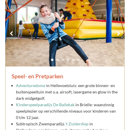
Speel- en Pretparken
Adventuredome
in Hellevoetsluis: een grote binnen- en
buitenspeeltuin met o.a. airsoft, lasergame en glow in the
dark midgetgolf.
Kinderspeelparadijs De Ballebak
in Brielle: waanzinnig
speelplezier op verschillende niveaus voor kinderen van
0 t/m 12 jaar.
Subtropisch Zwemparadijs
’t Zuiderdiep
in