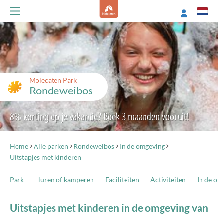
Molecaten Park
Rondeweibos
8% korting op je vakantie? Boek 3 maanden vooruit!
Home
Alle parken
Rondeweibos
In de omgeving
Uitstapjes met kinderen
Park
Huren of kamperen
Faciliteiten
Activiteiten
In de 
Uitstapjes met kinderen in de omgeving van