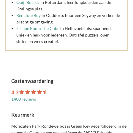
Ouiji Boardz
in Rotterdam: leer longboarden aan de
Kralingse plas.
RentTourBuy
in Ouddorp: huur een Segway en verken de
prachtige omgeving.
Escape Room The Cube
in Hellevoetsluis: spannend,
uniek en leuk voor iedereen. Ontrafel puzzels, open
sloten en wees creatief.
Gastenwaardering
4,3
1400 reviews
Keurmerk
Molecaten Park Rondeweibos is Green Key gecertificeerd in de
categorie Goud en een geclassificeerde ANWB Erkende