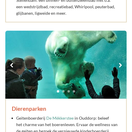
Stellendam: een binnen- en buitenzwembad met o.a.
een wedstrijdbad, recreatiebad, Whirlpool, peuterbad,
glijbanen, ligweide en meer.
Dierenparken
Geitenboerderij
De Mèkkerstee
in Ouddorp: beleef
het charme van het boerenleven. Ervaar de wellness van
de geiten en bezoek de vernieuwde kinderboerderij.