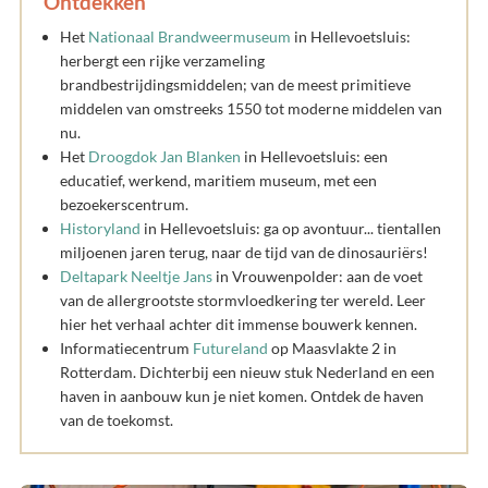
Ontdekken
Het
Nationaal Brandweermuseum
in Hellevoetsluis:
herbergt een rijke verzameling
brandbestrijdingsmiddelen; van de meest primitieve
middelen van omstreeks 1550 tot moderne middelen van
nu.
Het
Droogdok Jan Blanken
in Hellevoetsluis: een
educatief, werkend, maritiem museum, met een
bezoekerscentrum.
Historyland
in Hellevoetsluis: ga op avontuur... tientallen
miljoenen jaren terug, naar de tijd van de dinosauriërs!
Deltapark Neeltje Jans
in Vrouwenpolder: aan de voet
van de allergrootste stormvloedkering ter wereld. Leer
hier het verhaal achter dit immense bouwerk kennen.
Informatiecentrum
Futureland
op Maasvlakte 2 in
Rotterdam. Dichterbij een nieuw stuk Nederland en een
haven in aanbouw kun je niet komen. Ontdek de haven
van de toekomst.