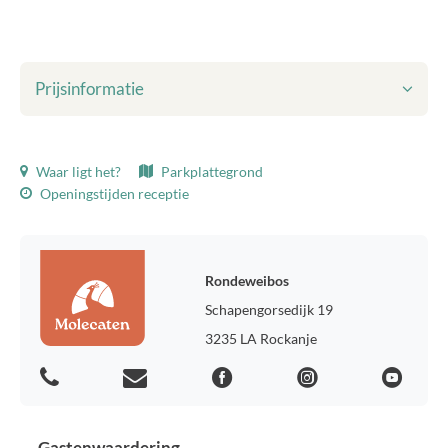
Prijsinformatie
Getoonde prijzen zijn inclusief:
Waar ligt het?
Parkplattegrond
Opgegeven aantal personen
Openingstijden receptie
Toeristenbelasting
Plaatsing van één camper
Eén bijzettent (max. 6 m²)
Douches
Rondeweibos
Elektra (10 amp.)
Schapengorsedijk 19
Water
Riool
3235 LA Rockanje
alleen nog in 2026: CAI
WiFi
Milieuheffing
Toeristenbelasting:
Gastenwaardering