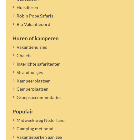
gehele verblijfsduur aanwezig zijn. Voor extra personen die korter
verblijven, betaal je het logé tarief.
Huisdieren
Wisselen van personen/namen binnen het opgegeven aantal is niet
Robin Pope Safaris
mogelijk.
Bio Vakantieoord
De toeristenbelasting geldt voor het benoemde jaartal. Een nieuw
tarief kan later worden vastgesteld en verrekend.
Huren of kamperen
Vakantiehuisjes
Chalets
Ingerichte safaritenten
Strandhuisjes
Kampeerplaatsen
Camperplaatsen
Groepsaccommodaties
Populair
Midweek weg Nederland
Camping met hond
Vakantieparken aan zee