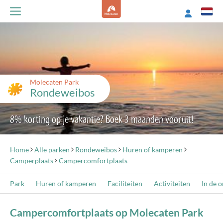
Molecaten Park
Rondeweibos
8% korting op je vakantie? Boek 3 maanden vooruit!
Home
Alle parken
Rondeweibos
Huren of kamperen
Camperplaats
Campercomfortplaats
Park
Huren of kamperen
Faciliteiten
Activiteiten
In de 
Campercomfortplaats op Molecaten Park