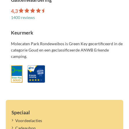
Toeristenbelasting 2026, p.p.p.n.: € 1,50
4,3
Voorkeursplaats:
1400 reviews
Heb je voorkeur voor een bepaalde locatie op het park? Voor €
20,00 extra leggen wij jouw voorkeur vast.
Keurmerk
Overige tarieven:
Molecaten Park Rondeweibos is Green Key gecertificeerd in de
Extra persoon, per nacht tarief: € 2,20 (2026) | € 2,30 (2027)
categorie Goud en een geclassificeerde ANWB Erkende
Tweede bijzettent (max. 6 m², indien mogelijk), per nacht: € 3,90
camping.
(2026) | € 4,10 (2027)
Tweede voertuig (op centrale parkeerplaats en indien mogelijk),
per nacht: € 5,60 (2026) | € 5,90 (2027)
Logé, per nacht (exclusief toeristenbelasting): € 5,00 (2026) | €
5,30 (2027)
Huisdier (max. 2), per huisdier, per nacht: € 5,10 (2026) | € 5,40
(2027)
Belangrijke informatie:
Speciaal
Extra personen en logés betalen ook toeristenbelasting.
Voordeelacties
De prijs voor extra personen geldt voor extra personen die de
Cadeaubon