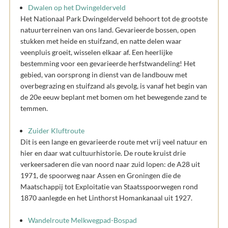
Dwalen op het Dwingelderveld
Het Nationaal Park Dwingelderveld behoort tot de grootste
natuurterreinen van ons land. Gevarieerde bossen, open
stukken met heide en stuifzand, en natte delen waar
veenpluis groeit, wisselen elkaar af. Een heerlijke
bestemming voor een gevarieerde herfstwandeling! Het
gebied, van oorsprong in dienst van de landbouw met
overbegrazing en stuifzand als gevolg, is vanaf het begin van
de 20e eeuw beplant met bomen om het bewegende zand te
temmen.
Zuider Kluftroute
Dit is een lange en gevarieerde route met vrij veel natuur en
hier en daar wat cultuurhistorie. De route kruist drie
verkeersaderen die van noord naar zuid lopen: de A28 uit
1971, de spoorweg naar Assen en Groningen die de
Maatschappij tot Exploitatie van Staatsspoorwegen rond
1870 aanlegde en het Linthorst Homankanaal uit 1927.
Wandelroute Melkwegpad-Bospad