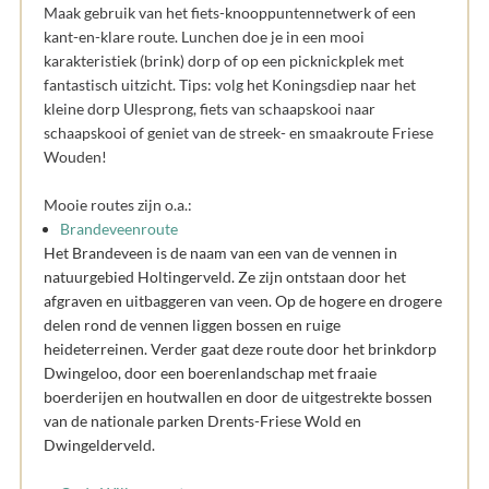
Maak gebruik van het fiets-knooppuntennetwerk of een
kant-en-klare route. Lunchen doe je in een mooi
karakteristiek (brink) dorp of op een picknickplek met
fantastisch uitzicht. Tips: volg het Koningsdiep naar het
kleine dorp Ulesprong, fiets van schaapskooi naar
schaapskooi of geniet van de streek- en smaakroute Friese
Wouden!
Mooie routes zijn o.a.:
Brandeveenroute
Het Brandeveen is de naam van een van de vennen in
natuurge­bied Holtingerveld. Ze zijn ontstaan door het
afgraven en uitbaggeren van veen. Op de hogere en drogere
delen rond de vennen liggen bossen en ruige
heideterreinen. Verder gaat deze route door het brinkdorp
Dwinge­loo, door een boerenlandschap met fraaie
boerderijen en houtwallen en door de uitgestrekte bossen
van de nationale parken Drents-Friese Wold en
Dwingelderveld.