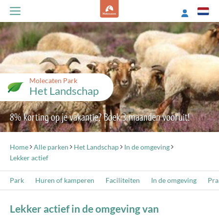
Molecaten Park
Het Landschap
8% korting op je vakantie? Boek 3 maanden vooruit!
Home
Alle parken
Het Landschap
In de omgeving
Lekker actief
Park
Huren of kamperen
Faciliteiten
In de omgeving
Pra
Lekker actief in de omgeving van