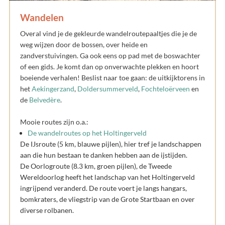
Wandelen
Overal vind je de gekleurde wandelroutepaaltjes die je de
weg wijzen door de bossen, over heide en
zandverstuivingen. Ga ook eens op pad met de boswachter
of een gids. Je komt dan op onverwachte plekken en hoort
boeiende verhalen! Beslist naar toe gaan: de uitkijktorens in
het
Aekingerzand
,
Doldersummerveld
,
Fochteloërveen
en
de
Belvedère
.
Mooie routes zijn o.a.:
De wandelroutes op het Holtingerveld
De IJsroute (5 km, blauwe pijlen), hier tref je landschappen
aan die hun bestaan te danken hebben aan de ijstijden.
De Oorlogroute (8.3 km, groen pijlen), de Tweede
Wereldoorlog heeft het landschap van het Holtingerveld
ingrijpend veranderd. De route voert je langs hangars,
bomkraters, de vliegstrip van de Grote Startbaan en over
diverse rolbanen.