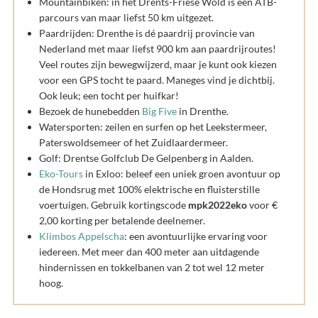
Mountainbiken: in het Drents-Friese Wold is een ATB-
parcours van maar liefst 50 km uitgezet.
Paardrijden: Drenthe is dé paardrij provincie van
Nederland met maar liefst 900 km aan paardrijroutes!
Veel routes zijn bewegwijzerd, maar je kunt ook kiezen
voor een GPS tocht te paard. Maneges vind je dichtbij.
Ook leuk; een tocht per huifkar!
Bezoek de hunebedden
Big Five
in Drenthe.
Watersporten: zeilen en surfen op het Leekstermeer,
Paterswoldsemeer of het Zuidlaardermeer.
Golf: Drentse Golfclub De Gelpenberg in Aalden.
Eko-Tours
in Exloo: beleef een uniek groen avontuur op
de Hondsrug met 100% elektrische en fluisterstille
voertuigen. Gebruik kortingscode
mpk2022eko
voor €
2,00 korting per betalende deelnemer.
Klimbos Appelscha
: een avontuurlijke ervaring voor
iedereen. Met meer dan 400 meter aan uitdagende
hindernissen en tokkelbanen van 2 tot wel 12 meter
hoog.