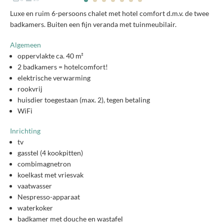
Luxe en ruim 6-persoons chalet met hotel comfort d.m.v. de twee
badkamers. Buiten een fijn veranda met tuinmeubilair.
Algemeen
oppervlakte ca. 40 m²
2 badkamers = hotelcomfort!
elektrische verwarming
rookvrij
huisdier toegestaan (max. 2), tegen betaling
WiFi
Inrichting
tv
gasstel (4 kookpitten)
combimagnetron
koelkast met vriesvak
vaatwasser
Nespresso-apparaat
waterkoker
badkamer met douche en wastafel