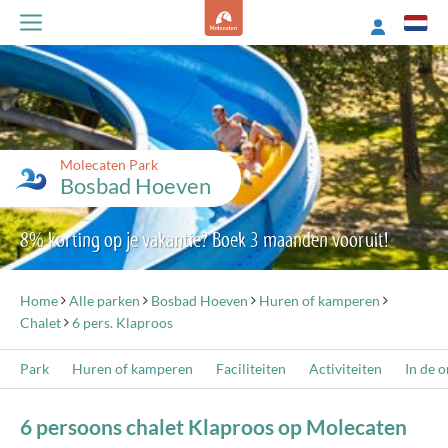
Molecaten Park
Bosbad Hoeven
8% korting op je vakantie? Boek 3 maanden vooruit!
Home
Alle parken
Bosbad Hoeven
Huren of kamperen
Chalet
6 pers. Klaproos
Park
Huren of kamperen
Faciliteiten
Activiteiten
In de 
6 persoons chalet Klaproos op Molecaten