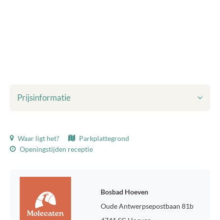
Prijsinformatie
Getoonde prijzen zijn inclusief:
Waar ligt het?
Parkplattegrond
Toeristenbelasting
Openingstijden receptie
Bedlinnen
Eindschoonmaak
WiFi
Milieuheffing
Bosbad Hoeven
Verbruik gas, water en elektra
Oude Antwerpsepostbaan 81b
Parkeerplaats voor één auto
Entree Waterspeelpark Splesj tijdens openingsperiode