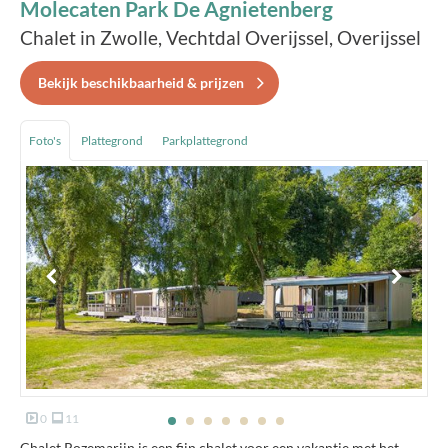
Molecaten Park De Agnietenberg
Chalet in Zwolle, Vechtdal Overijssel, Overijssel
Bekijk beschikbaarheid & prijzen
Foto's
Plattegrond
Parkplattegrond
0
11
Chalet Rozemarijn is een fijn chalet voor een vakantie met het