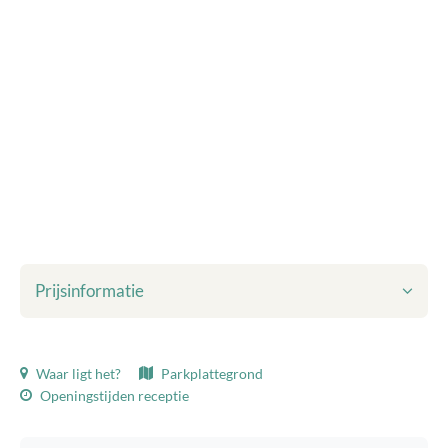
Prijsinformatie
Getoonde prijzen zijn inclusief:
Waar ligt het?
Parkplattegrond
Toeristenbelasting
Openingstijden receptie
Bedlinnen
Eindschoonmaak