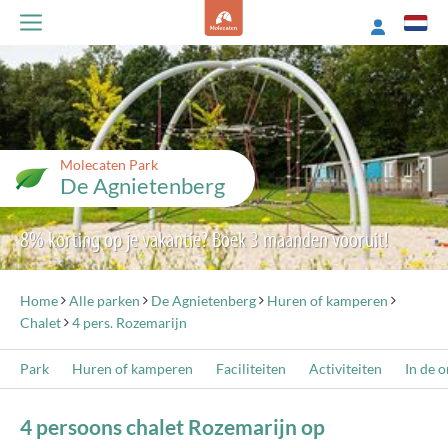
Molecaten Park
De Agnietenberg
8% korting op je vakantie? Boek 3 maanden vooruit!
Home
Alle parken
De Agnietenberg
Huren of kamperen
Chalet
4 pers. Rozemarijn
Park
Huren of kamperen
Faciliteiten
Activiteiten
In de 
4 persoons chalet Rozemarijn op