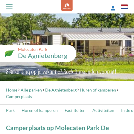
Molecaten Park
De Agnietenberg
8% korting op je vakantie? Boek 3 maanden vooruit!
Home
Alle parken
De Agnietenberg
Huren of kamperen
Camperplaats
Park
Huren of kamperen
Faciliteiten
Activiteiten
In de 
Camperplaats op Molecaten Park De