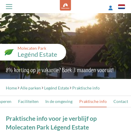
Molecaten Park
Legénd Estate
8% korting op je vakantie? Boek 3 maanden vooruit!
Home
Alle parken
Legénd Estate
Praktische info
mperen
Faciliteiten
In de omgeving
Praktische info
Contact
Praktische info voor je verblijf op
Molecaten Park Légend Estate