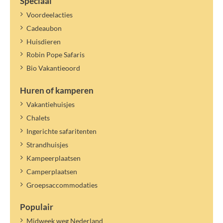
Speciaal
Voordeelacties
Cadeaubon
Huisdieren
Robin Pope Safaris
Bio Vakantieoord
Huren of kamperen
Vakantiehuisjes
Chalets
Ingerichte safaritenten
Strandhuisjes
Kampeerplaatsen
Camperplaatsen
Groepsaccommodaties
Populair
Midweek weg Nederland