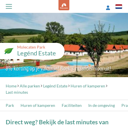
Molecaten Park
Legénd Estate
8% korting op je vakantie? Boek 3 maanden vooruit!
Home
Alle parken
Legénd Estate
Huren of kamperen
Last minutes
Park
Huren of kamperen
Faciliteiten
In de omgeving
Pra
Direct weg? Bekijk de last minutes van