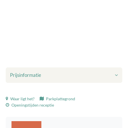
Prijsinformatie
Getoonde prijzen zijn inclusief:
Waar ligt het?
Parkplattegrond
Opgegeven aantal personen
Openingstijden receptie
Toeristenbelasting
Plaatsing van één camper
Eén bijzettent (max. 6 m²)
Douches