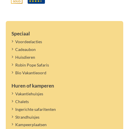
per nacht: € 5,60 (2026) | € 5,90 (2027)
Logé, per nacht (exclusief toeristenbelasting): € 5,00 (2026) | €
5,30 (2027)
Huisdier (max. 2), per huisdier, per nacht: € 5,10 (2026) | € 5,40
(2027)
Speciaal
Belangrijke informatie:
Voordeelacties
Extra personen en logés betalen ook toeristenbelasting.
Cadeaubon
De prijs voor extra personen geldt voor extra personen die de
gehele verblijfsduur aanwezig zijn. Voor extra personen die korter
Huisdieren
verblijven, betaal je het logé tarief.
Robin Pope Safaris
Wisselen van personen/namen binnen het opgegeven aantal is niet
Bio Vakantieoord
mogelijk.
De toeristenbelasting geldt voor het benoemde jaartal. Een nieuw
Huren of kamperen
tarief kan later worden vastgesteld en verrekend.
Vakantiehuisjes
Chalets
Ingerichte safaritenten
Strandhuisjes
Kampeerplaatsen