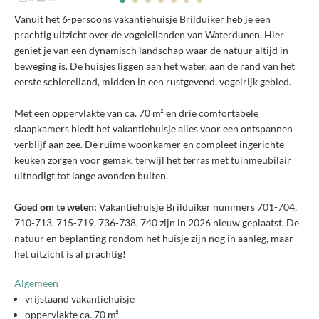
Vanuit het 6-persoons vakantiehuisje Brilduiker heb je een
prachtig uitzicht over de vogeleilanden van Waterdunen. Hier
geniet je van een dynamisch landschap waar de natuur altijd in
beweging is. De huisjes liggen aan het water, aan de rand van het
eerste schiereiland, midden in een rustgevend, vogelrijk gebied.
Met een oppervlakte van ca. 70 m² en drie comfortabele
slaapkamers biedt het vakantiehuisje alles voor een ontspannen
verblijf aan zee. De ruime woonkamer en compleet ingerichte
keuken zorgen voor gemak, terwijl het terras met tuinmeubilair
uitnodigt tot lange avonden buiten.
Goed om te weten:
Vakantiehuisje Brilduiker nummers 701-704,
710-713, 715-719, 736-738, 740 zijn in 2026 nieuw geplaatst. De
natuur en beplanting rondom het huisje zijn nog in aanleg, maar
het uitzicht is al prachtig!
Algemeen
vrijstaand vakantiehuisje
oppervlakte ca. 70 m²