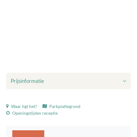
Prijsinformatie
Getoonde prijzen zijn inclusief:
Waar ligt het?
Parkplattegrond
Toeristenbelasting
Openingstijden receptie
Bedlinnen
Eindschoonmaak
WiFi
Milieuheffing