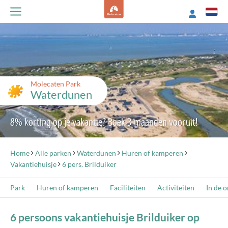
Molecaten Park
Waterdunen
8% korting op je vakantie? Boek 3 maanden vooruit!
Home
Alle parken
Waterdunen
Huren of kamperen
Vakantiehuisje
6 pers. Brilduiker
Park
Huren of kamperen
Faciliteiten
Activiteiten
In de 
6 persoons vakantiehuisje Brilduiker op