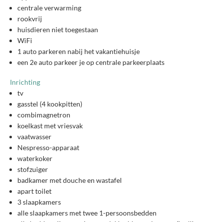
centrale verwarming
rookvrij
huisdieren niet toegestaan
WiFi
1 auto parkeren nabij het vakantiehuisje
een 2e auto parkeer je op centrale parkeerplaats
Inrichting
tv
gasstel (4 kookpitten)
combimagnetron
koelkast met vriesvak
vaatwasser
Nespresso-apparaat
waterkoker
stofzuiger
badkamer met douche en wastafel
apart toilet
3 slaapkamers
alle slaapkamers met twee 1-persoonsbedden