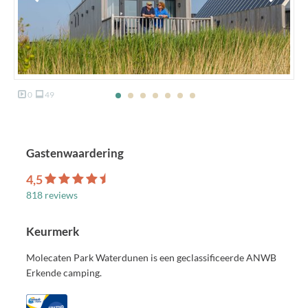
0
49
Gastenwaardering
4,5
818 reviews
Keurmerk
Molecaten Park Waterdunen is een geclassificeerde ANWB
Erkende camping.