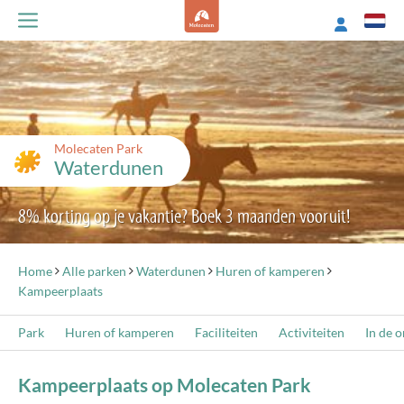
Molecaten Park
Waterdunen
8% korting op je vakantie? Boek 3 maanden vooruit!
Home
Alle parken
Waterdunen
Huren of kamperen
Kampeerplaats
Park
Huren of kamperen
Faciliteiten
Activiteiten
In de 
Kampeerplaats op Molecaten Park