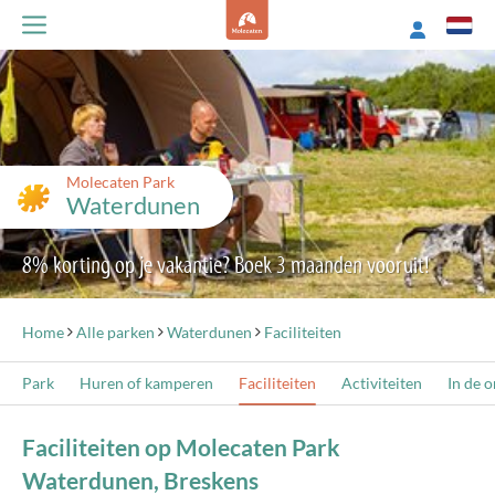
Molecaten Park
Waterdunen
8% korting op je vakantie? Boek 3 maanden vooruit!
Home
Alle parken
Waterdunen
Faciliteiten
Park
Huren of kamperen
Faciliteiten
Activiteiten
In de 
Faciliteiten op Molecaten Park
Waterdunen, Breskens