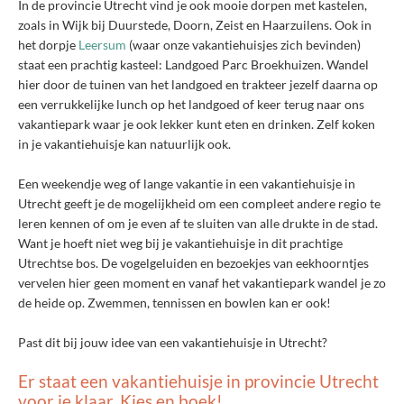
In de provincie Utrecht vind je ook mooie dorpen met kastelen,
zoals in Wijk bij Duurstede, Doorn, Zeist en Haarzuilens. Ook in
het dorpje
Leersum
(waar onze vakantiehuisjes zich bevinden)
staat een prachtig kasteel: Landgoed Parc Broekhuizen. Wandel
hier door de tuinen van het landgoed en trakteer jezelf daarna op
een verrukkelijke lunch op het landgoed of keer terug naar ons
vakantiepark waar je ook lekker kunt eten en drinken. Zelf koken
in je vakantiehuisje kan natuurlijk ook.
Een weekendje weg of lange vakantie in een vakantiehuisje in
Utrecht geeft je de mogelijkheid om een compleet andere regio te
leren kennen of om je even af te sluiten van alle drukte in de stad.
Want je hoeft niet weg bij je vakantiehuisje in dit prachtige
Utrechtse bos. De vogelgeluiden en bezoekjes van eekhoorntjes
vervelen hier geen moment en vanaf het vakantiepark wandel je zo
de heide op. Zwemmen, tennissen en bowlen kan er ook!
Past dit bij jouw idee van een vakantiehuisje in Utrecht?
Er staat een vakantiehuisje in provincie Utrecht
voor je klaar. Kies en boek!