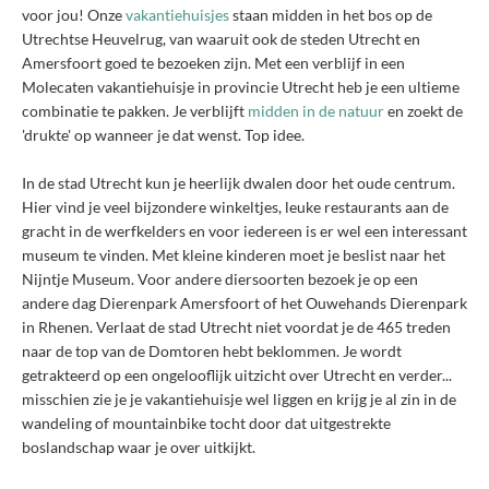
voor jou! Onze
vakantiehuisjes
staan midden in het bos op de
Utrechtse Heuvelrug, van waaruit ook de steden Utrecht en
Amersfoort goed te bezoeken zijn. Met een verblijf in een
Molecaten vakantiehuisje in provincie Utrecht heb je een ultieme
combinatie te pakken. Je verblijft
midden in de natuur
en zoekt de
'drukte' op wanneer je dat wenst. Top idee.
In de stad Utrecht kun je heerlijk dwalen door het oude centrum.
Hier vind je veel bijzondere winkeltjes, leuke restaurants aan de
gracht in de werfkelders en voor iedereen is er wel een interessant
museum te vinden. Met kleine kinderen moet je beslist naar het
Nijntje Museum. Voor andere diersoorten bezoek je op een
andere dag Dierenpark Amersfoort of het Ouwehands Dierenpark
in Rhenen. Verlaat de stad Utrecht niet voordat je de 465 treden
naar de top van de Domtoren hebt beklommen. Je wordt
getrakteerd op een ongelooflijk uitzicht over Utrecht en verder...
misschien zie je je vakantiehuisje wel liggen en krijg je al zin in de
wandeling of mountainbike tocht door dat uitgestrekte
boslandschap waar je over uitkijkt.