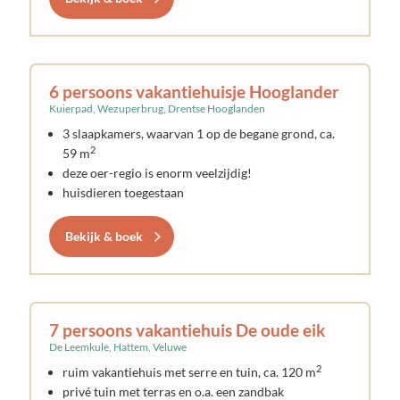
6 persoons vakantiehuisje Hooglander
Kuierpad, Wezuperbrug, Drentse Hooglanden
3 slaapkamers, waarvan 1 op de begane grond, ca.
2
59 m
deze oer-regio is enorm veelzijdig!
huisdieren toegestaan
Bekijk & boek
7 persoons vakantiehuis De oude eik
De Leemkule, Hattem, Veluwe
2
ruim vakantiehuis met serre en tuin, ca. 120 m
privé tuin met terras en o.a. een zandbak