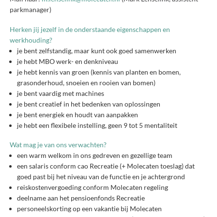
parkmanager)
Herken jij jezelf in de onderstaande eigenschappen en
werkhouding?
je bent zelfstandig, maar kunt ook goed samenwerken
je hebt MBO werk- en denkniveau
je hebt kennis van groen (kennis van planten en bomen,
grasonderhoud, snoeien en rooien van bomen)
je bent vaardig met machines
je bent creatief in het bedenken van oplossingen
je bent energiek en houdt van aanpakken
je hebt een flexibele instelling, geen 9 tot 5 mentaliteit
Wat mag je van ons verwachten?
een warm welkom in ons gedreven en gezellige team
een salaris conform cao Recreatie (+ Molecaten toeslag) dat
goed past bij het niveau van de functie en je achtergrond
reiskostenvergoeding conform Molecaten regeling
deelname aan het pensioenfonds Recreatie
personeelskorting op een vakantie bij Molecaten