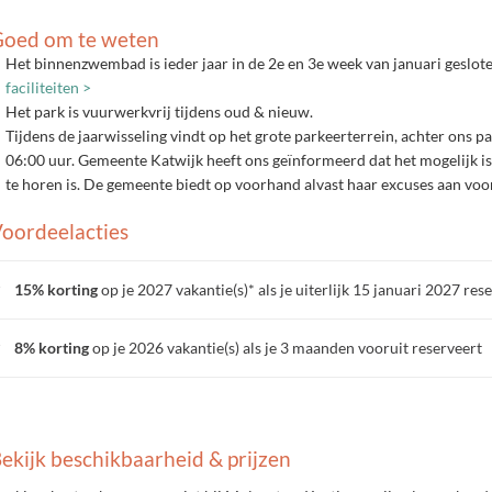
oed om te weten
Het binnenzwembad is ieder jaar in de 2e en 3e week van januari geslote
faciliteiten >
Het park is vuurwerkvrij tijdens oud & nieuw.
Tijdens de jaarwisseling vindt op het grote parkeerterrein, achter ons p
06:00 uur. Gemeente Katwijk heeft ons geïnformeerd dat het mogelijk i
te horen is. De gemeente biedt op voorhand alvast haar excuses aan voo
oordeelacties
15% korting
op je 2027 vakantie(s)* als je uiterlijk 15 januari 2027 res
8% korting
op je 2026 vakantie(s) als je 3 maanden vooruit reserveert
ekijk beschikbaarheid & prijzen