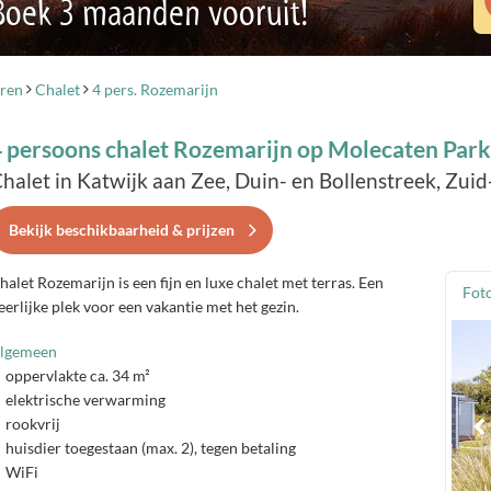
 Boek 3 maanden vooruit!
ren
Chalet
4 pers. Rozemarijn
4 persoons chalet Rozemarijn op Molecaten Par
halet in Katwijk aan Zee, Duin- en Bollenstreek, Zui
Bekijk beschikbaarheid & prijzen
halet Rozemarijn is een fijn en luxe chalet met terras. Een
Foto
eerlijke plek voor een vakantie met het gezin.
lgemeen
oppervlakte ca. 34 m²
elektrische verwarming
rookvrij
huisdier toegestaan (max. 2), tegen betaling
WiFi