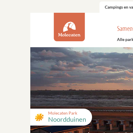
Campings en v
Samen
Alle par
Molecaten Park
Noordduinen