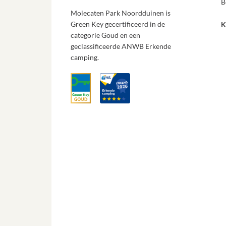
B
Molecaten Park Noordduinen is
Green Key gecertificeerd in de
K
categorie Goud en een
geclassificeerde ANWB Erkende
camping.