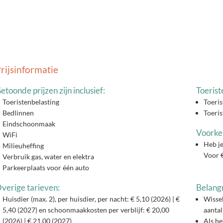
rijsinformatie
etoonde prijzen zijn inclusief:
Toerist
Toeristenbelasting
Toeris
Bedlinnen
Toeris
Eindschoonmaak
Voorkeu
WiFi
Heb je
Milieuheffing
Voor €
Verbruik gas, water en elektra
Parkeerplaats voor één auto
verige tarieven:
Belangr
Huisdier (max. 2), per huisdier, per nacht: € 5,10 (2026) | €
Wisse
5,40 (2027) en schoonmaakkosten per verblijf: € 20,00
aantal
(2026) | € 21,00 (2027)
Als h