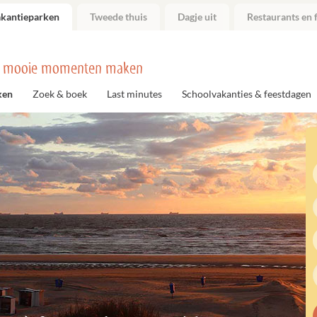
akantieparken
Tweede thuis
Dagje uit
Restaurants en f
 mooie momenten maken
ken
Zoek & boek
Last minutes
Schoolvakanties & feestdagen