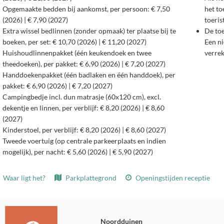
Opgemaakte bedden bij aankomst, per persoon: € 7,50
het to
(2026) | € 7,90 (2027)
toeris
Extra wissel bedlinnen (zonder opmaak) ter plaatse bij te
De toe
boeken, per set: € 10,70 (2026) | € 11,20 (2027)
Een ni
Huishoudlinnenpakket (één keukendoek en twee
verre
theedoeken), per pakket: € 6,90 (2026) | € 7,20 (2027)
Handdoekenpakket (één badlaken en één handdoek), per
pakket: € 6,90 (2026) | € 7,20 (2027)
Campingbedje incl. dun matrasje (60x120 cm), excl.
dekentje en linnen, per verblijf: € 8,20 (2026) | € 8,60
(2027)
Kinderstoel, per verblijf: € 8,20 (2026) | € 8,60 (2027)
Tweede voertuig (op centrale parkeerplaats en indien
mogelijk), per nacht: € 5,60 (2026) | € 5,90 (2027)
Waar ligt het?
Parkplattegrond
Openingstijden receptie
Noordduinen