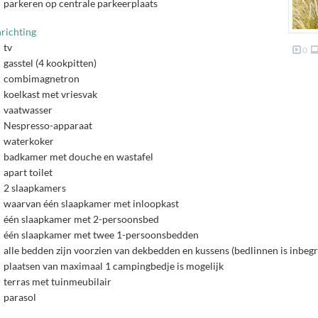
parkeren op centrale parkeerplaats
nrichting
tv
0
gasstel (4 kookpitten)
combimagnetron
koelkast met vriesvak
vaatwasser
Nespresso-apparaat
waterkoker
badkamer met douche en wastafel
apart toilet
2 slaapkamers
waarvan één slaapkamer met inloopkast
één slaapkamer met 2-persoonsbed
één slaapkamer met twee 1-persoonsbedden
alle bedden zijn voorzien van dekbedden en kussens (bedlinnen is inbegre
plaatsen van maximaal 1 campingbedje is mogelijk
terras met tuinmeubilair
parasol