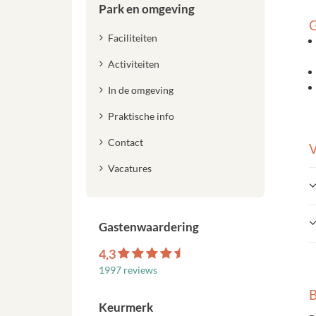
Park en omgeving
G
Faciliteiten
Activiteiten
In de omgeving
Praktische info
Contact
V
Vacatures
Gastenwaardering
4,3
1997 reviews
B
Keurmerk