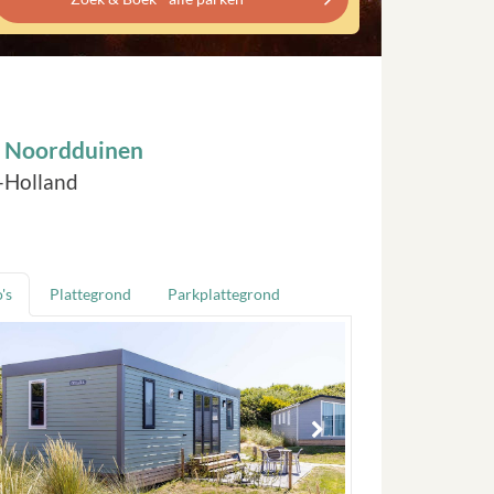
k Noordduinen
d-Holland
's
Plattegrond
Parkplattegrond