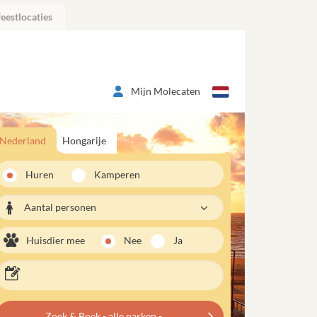
eestlocaties
Mijn Molecaten
Nederland
Hongarije
Huren
Kamperen
Aantal personen
Huisdier mee
Nee
Ja
Zoek & Boek - alle parken -