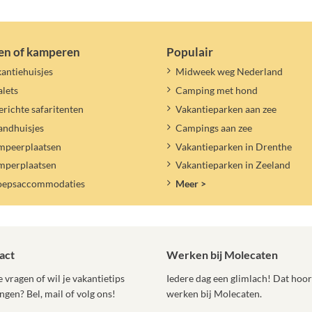
en of kamperen
Populair
antiehuisjes
Midweek weg Nederland
lets
Camping met hond
erichte safaritenten
Vakantieparken aan zee
andhuisjes
Campings aan zee
mpeerplaatsen
Vakantieparken in Drenthe
mperplaatsen
Vakantieparken in Zeeland
oepsaccommodaties
Meer >
act
Werken bij Molecaten
 vragen of wil je vakantietips
Iedere dag een glimlach! Dat hoort
ngen? Bel, mail of volg ons!
werken bij Molecaten.