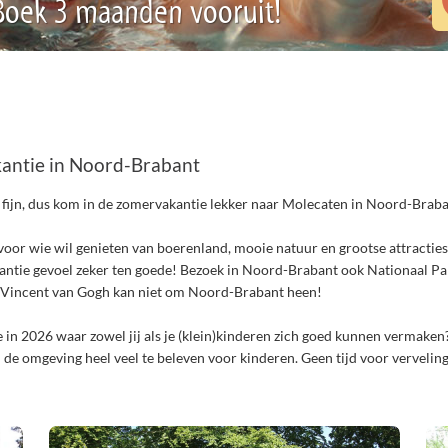
 Boek 3 maanden vooruit!
akantie in Noord-Brabant
ijd fijn, dus kom in de zomervakantie lekker naar Molecaten in Noord-Braba
or wie wil genieten van boerenland, mooie natuur en grootse attracties 
akantie gevoel zeker ten goede! Bezoek in Noord-Brabant ook Nationaal Pa
r Vincent van Gogh kan niet om Noord-Brabant heen!
in 2026 waar zowel jij als je (klein)kinderen zich goed kunnen vermake
 de omgeving heel veel te beleven voor kinderen. Geen tijd voor verveling..