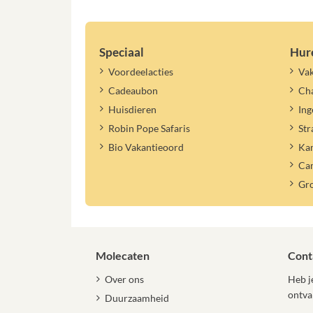
Speciaal
Hur
Voordeelacties
Vak
Cadeaubon
Cha
Huisdieren
Ing
Robin Pope Safaris
Str
Bio Vakantieoord
Ka
Ca
Gr
Molecaten
Cont
Over ons
Heb je
ontva
Duurzaamheid