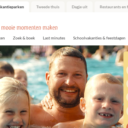
akantieparken
Tweede thuis
Dagje uit
Restaurants en f
 mooie momenten maken
ken
Zoek & boek
Last minutes
Schoolvakanties & feestdagen