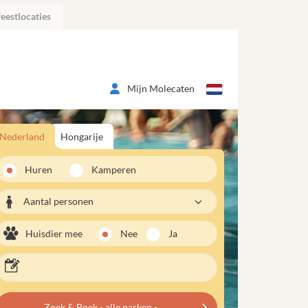
eestlocaties
Mijn Molecaten
Nederland
Hongarije
Huren
Kamperen
Aantal personen
Huisdier mee
Nee
Ja
Zoek & Boek - alle parken -