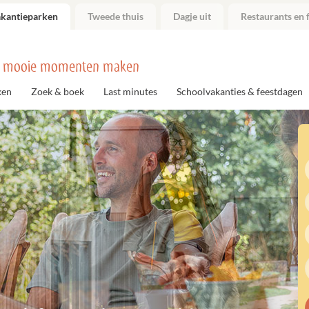
akantieparken
Tweede thuis
Dagje uit
Restaurants en f
 mooie momenten maken
ken
Zoek & boek
Last minutes
Schoolvakanties & feestdagen