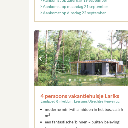
Aankomst op zaterdag 19 september
Aankomst op maandag 21 september
Aankomst op dinsdag 22 september
4 persoons vakantiehuisje Lariks
Landgoed Ginkelduin, Leersum, Utrechtse Heuvelrug
moderne mini-villa midden in het bos, ca. 56
2
m
een fantastische 'binnen = buiten' beleving!