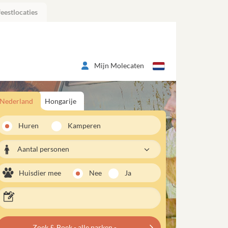
eestlocaties
Mijn Molecaten
Nederland
Hongarije
Huren
Kamperen
Aantal personen
Huisdier mee
Nee
Ja
Zoek & Boek - alle parken -