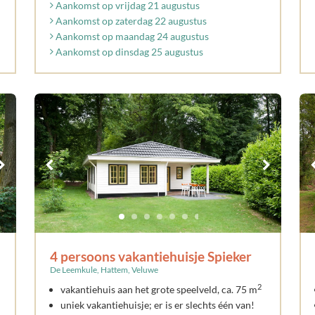
Aankomst op vrijdag 21 augustus
Aankomst op zaterdag 22 augustus
Aankomst op maandag 24 augustus
Aankomst op dinsdag 25 augustus
4 persoons vakantiehuisje Spieker
De Leemkule, Hattem, Veluwe
2
vakantiehuis aan het grote speelveld, ca. 75 m
uniek vakantiehuisje; er is er slechts één van!