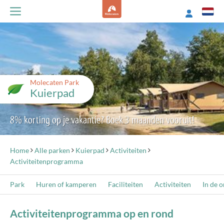
Molecaten Park
Kuierpad
8% korting op je vakantie? Boek 3 maanden vooruit!
Home
Alle parken
Kuierpad
Activiteiten
Activiteitenprogramma
Park
Huren of kamperen
Faciliteiten
Activiteiten
In de 
Activiteitenprogramma op en rond