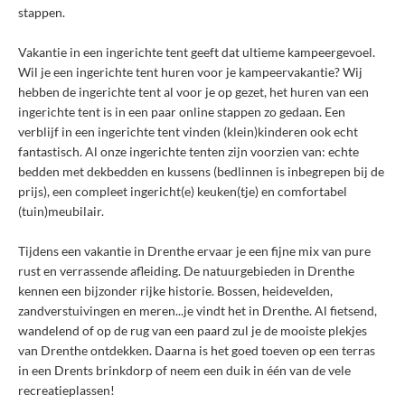
stappen.
Vakantie in een ingerichte tent geeft dat ultieme kampeergevoel.
Wil je een ingerichte tent huren voor je kampeervakantie? Wij
hebben de ingerichte tent al voor je op gezet, het huren van een
ingerichte tent is in een paar online stappen zo gedaan. Een
verblijf in een ingerichte tent vinden (klein)kinderen ook echt
fantastisch. Al onze ingerichte tenten zijn voorzien van: echte
bedden met dekbedden en kussens (bedlinnen is inbegrepen bij de
prijs), een compleet ingericht(e) keuken(tje) en comfortabel
(tuin)meubilair.
Tijdens een vakantie in Drenthe ervaar je een fijne mix van pure
rust en verrassende afleiding. De natuurgebieden in Drenthe
kennen een bijzonder rijke historie. Bossen, heidevelden,
zandverstuivingen en meren...je vindt het in Drenthe. Al fietsend,
wandelend of op de rug van een paard zul je de mooiste plekjes
van Drenthe ontdekken. Daarna is het goed toeven op een terras
in een Drents brinkdorp of neem een duik in één van de vele
recreatieplassen!