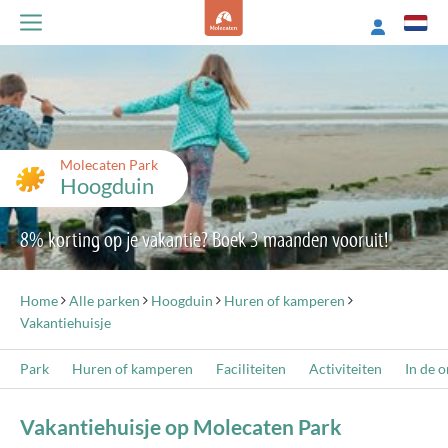
Molecaten Park
Hoogduin
8% korting op je vakantie? Boek 3 maanden vooruit!
Home
Alle parken
Hoogduin
Huren of kamperen
Vakantiehuisje
Park
Huren of kamperen
Faciliteiten
Activiteiten
In de 
Vakantiehuisje op Molecaten Park