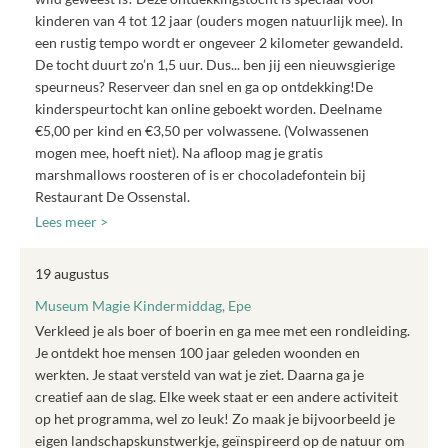
kinderen van 4 tot 12 jaar (ouders mogen natuurlijk mee). In
een rustig tempo wordt er ongeveer 2 kilometer gewandeld.
De tocht duurt zo’n 1,5 uur. Dus... ben jij een nieuwsgierige
speurneus? Reserveer dan snel en ga op ontdekking!De
kinderspeurtocht kan online geboekt worden. Deelname
€5,00 per kind en €3,50 per volwassene. (Volwassenen
mogen mee, hoeft niet). Na afloop mag je gratis
marshmallows roosteren of is er chocoladefontein bij
Restaurant De Ossenstal.
Lees meer >
19 augustus
Museum Magie Kindermiddag, Epe
Verkleed je als boer of boerin en ga mee met een rondleiding.
Je ontdekt hoe mensen 100 jaar geleden woonden en
werkten. Je staat versteld van wat je ziet. Daarna ga je
creatief aan de slag. Elke week staat er een andere activiteit
op het programma, wel zo leuk! Zo maak je bijvoorbeeld je
eigen landschapskunstwerkje, geïnspireerd op de natuur om