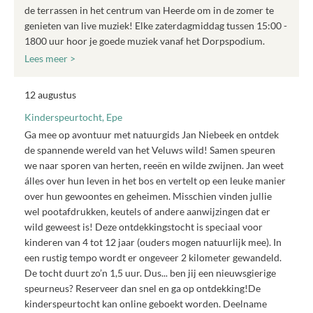
de terrassen in het centrum van Heerde om in de zomer te
genieten van live muziek! Elke zaterdagmiddag tussen 15:00 -
1800 uur hoor je goede muziek vanaf het Dorpspodium.
Lees meer >
12 augustus
Kinderspeurtocht, Epe
Ga mee op avontuur met natuurgids Jan Niebeek en ontdek
de spannende wereld van het Veluws wild! Samen speuren
we naar sporen van herten, reeën en wilde zwijnen. Jan weet
álles over hun leven in het bos en vertelt op een leuke manier
over hun gewoontes en geheimen. Misschien vinden jullie
wel pootafdrukken, keutels of andere aanwijzingen dat er
wild geweest is! Deze ontdekkingstocht is speciaal voor
kinderen van 4 tot 12 jaar (ouders mogen natuurlijk mee). In
een rustig tempo wordt er ongeveer 2 kilometer gewandeld.
De tocht duurt zo’n 1,5 uur. Dus... ben jij een nieuwsgierige
speurneus? Reserveer dan snel en ga op ontdekking!De
kinderspeurtocht kan online geboekt worden. Deelname