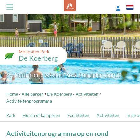
Molecaten Park
De Koerberg
8% korting op je vakantie? Boek 3 maanden vooruit!
Home
Alle parken
De Koerberg
Activiteiten
Activiteitenprogramma
Park
Huren of kamperen
Faciliteiten
Activiteiten
In de 
Activiteitenprogramma op en rond