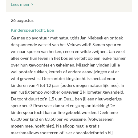
Lees meer >
26 augustus
Kinderspeurtocht, Epe
Ga mee op avontuur met natuurgids Jan Niebeek en ontdek
de spannende wereld van het Veluws wild! Samen speuren
we naar sporen van herten, reeën en wilde zwijnen. Jan weet
álles over hun leven in het bos en vertelt op een leuke manier
over hun gewoontes en geheimen. Misschien vinden jullie
wel pootafdrukken, keutels of andere aanwijzingen dat er
wild geweest is! Deze ontdekkingstocht is speciaal voor
kinderen van 4 tot 12 jaar (ouders mogen natuurlijk mee). In
een rustig tempo wordt er ongeveer 2 kilometer gewandeld.
De tocht duurt zo’n 1,5 uur. Dus... ben jij een nieuwsgierige
speurneus? Reserveer dan snel en ga op ontdekking!De
kinderspeurtocht kan online geboekt worden. Deelname
€5,00 per kind en €3,50 per volwassene. (Volwassenen
mogen mee, hoeft niet). Na afloop mag je gratis
marshmallows roosteren of is er chocoladefontein bij