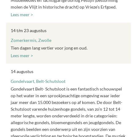
Middeleeuws en Tachtigjarige oorlog Festijn (bestorming
molen de Vlijt in historische dracht) op Vrieze’s Erfgoed.
Lees meer >
14 t/m 23 augustus
Zomerkermis, Zwolle
Tien dagen lang vertier voor jong en oud.
Lees meer >
14 augustus
Gondelvaart, Belt-Schutsloot
Gondelvaart Belt- Schutsloot is een fantastisch schouwspel
op het water in een sprookjesachtige omgeving waar ieder
jaar meer dan 15.000 bezoekers op af komen. De door Belt-
Schutsloot varende huizenhoge gondels, van zo’n 12 tot 14
meter lengte, worden onderverdeeld in drie categorieën:
allegorische gondels, bloemengondels en jeugdgondels. De
gondels beelden een onderwerp uit en zijn voorzien van
sfeervolle verlichting en technische hoogstandjes. De muziek