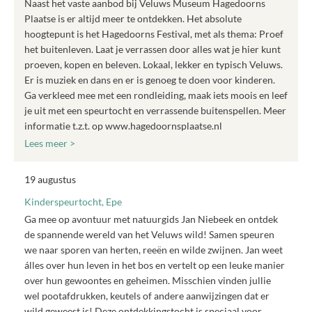
Naast het vaste aanbod bij Veluws Museum Hagedoorns
Plaatse is er altijd meer te ontdekken. Het absolute
hoogtepunt is het Hagedoorns Festival, met als thema: Proef
het buitenleven. Laat je verrassen door alles wat je hier kunt
proeven, kopen en beleven. Lokaal, lekker en typisch Veluws.
Er is muziek en dans en er is genoeg te doen voor kinderen.
Ga verkleed mee met een rondleiding, maak iets moois en leef
je uit met een speurtocht en verrassende buitenspellen. Meer
informatie t.z.t. op www.hagedoornsplaatse.nl
Lees meer >
19 augustus
Kinderspeurtocht, Epe
Ga mee op avontuur met natuurgids Jan Niebeek en ontdek
de spannende wereld van het Veluws wild! Samen speuren
we naar sporen van herten, reeën en wilde zwijnen. Jan weet
álles over hun leven in het bos en vertelt op een leuke manier
over hun gewoontes en geheimen. Misschien vinden jullie
wel pootafdrukken, keutels of andere aanwijzingen dat er
wild geweest is! Deze ontdekkingstocht is speciaal voor