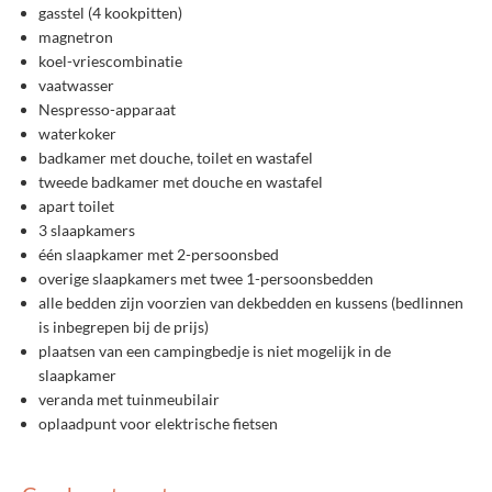
gasstel (4 kookpitten)
magnetron
koel-vriescombinatie
vaatwasser
Nespresso-apparaat
waterkoker
badkamer met douche, toilet en wastafel
tweede badkamer met douche en wastafel
apart toilet
3 slaapkamers
één slaapkamer met 2-persoonsbed
overige slaapkamers met twee 1-persoonsbedden
alle bedden zijn voorzien van dekbedden en kussens (bedlinnen
is inbegrepen bij de prijs)
plaatsen van een campingbedje is niet mogelijk in de
slaapkamer
veranda met tuinmeubilair
oplaadpunt voor elektrische fietsen