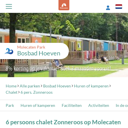
Molecaten Park
Bosbad Hoeven
8% korting op je vakantie? Boek 3 maanden vooruit!
Home
Alle parken
Bosbad Hoeven
Huren of kamperen
Chalet
6 pers. Zonneroos
Park
Huren of kamperen
Faciliteiten
Activiteiten
In de 
6 persoons chalet Zonneroos op Molecaten