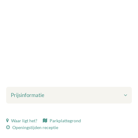
Prijsinformatie
Getoonde prijzen zijn inclusief:
Waar ligt het?
Parkplattegrond
Toeristenbelasting
Openingstijden receptie
Bedlinnen
Eindschoonmaak